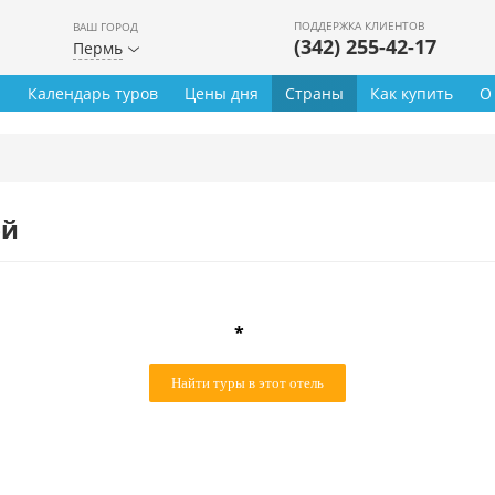
ПОДДЕРЖКА КЛИЕНТОВ
ВАШ ГОРОД
(342) 255-42-17
Пермь
ы
Календарь туров
Цены дня
Страны
Как купить
О
ей
*
Найти туры в этот отель