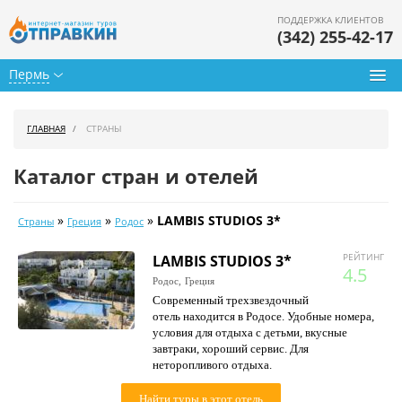
ПОДДЕРЖКА КЛИЕНТОВ
(342) 255-42-17
Пермь
Туры из Перми
ГЛАВНАЯ
СТРАНЫ
Подбор тура
Каталог стран и отелей
Горящие туры
»
»
»
LAMBIS STUDIOS 3*
Страны
Греция
Родос
Календарь туров
LAMBIS STUDIOS 3*
РЕЙТИНГ
Цены дня
4.5
Родос,
Греция
Современный трехзвездочный
Страны
отель находится в Родосе. Удобные номера,
условия для отдыха с детьми, вкусные
Как купить
завтраки, хороший сервис. Для
неторопливого отдыха.
О нас
Найти туры в этот отель