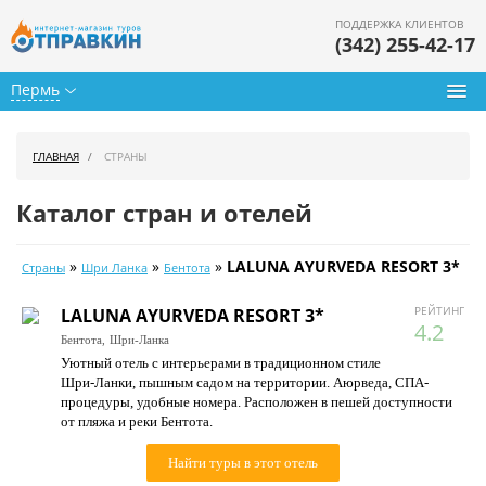
ПОДДЕРЖКА КЛИЕНТОВ
(342) 255-42-17
Пермь
Туры из Перми
ГЛАВНАЯ
СТРАНЫ
Подбор тура
Каталог стран и отелей
Горящие туры
»
»
»
LALUNA AYURVEDA RESORT 3*
Страны
Шри Ланка
Бентота
Календарь туров
РЕЙТИНГ
LALUNA AYURVEDA RESORT 3*
Цены дня
4.2
Бентота,
Шри-Ланка
Уютный отель с интерьерами в традиционном стиле
Страны
Шри-Ланки, пышным садом на территории. Аюрведа, СПА-
процедуры, удобные номера. Расположен в пешей доступности
Как купить
от пляжа и реки Бентота.
О нас
Найти туры в этот отель