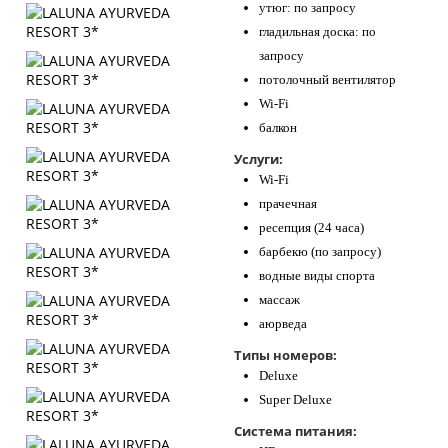
утюг: по запросу
гладильная доска: по
запросу
потолочный вентилятор
Wi-Fi
балкон
Услуги:
Wi-Fi
прачечная
ресепция (24 часа)
барбекю (по запросу)
водные виды спорта
массаж
аюрведа
Типы номеров:
Deluxe
Super Deluxe
Система питания: