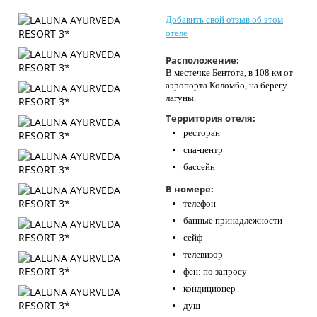
Контакты
Добавить свой отзыв об этом
отеле
Расположение:
В местечке Бентота, в 108 км от
аэропорта Коломбо, на берегу
лагуны.
Территория отеля:
ресторан
спа-центр
бассейн
В номере:
телефон
банные принадлежности
сейф
телевизор
фен: по запросу
кондиционер
душ