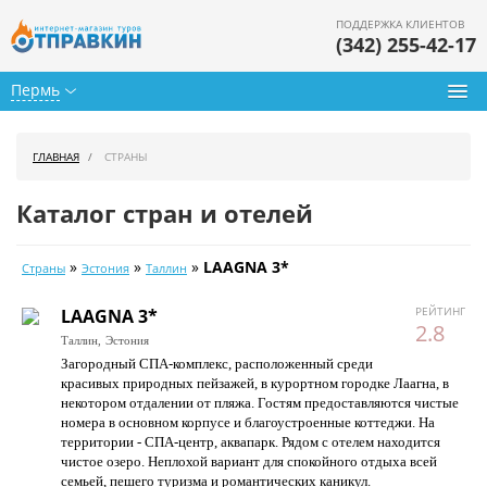
ПОДДЕРЖКА КЛИЕНТОВ
(342) 255-42-17
Пермь
Туры из Перми
ГЛАВНАЯ
СТРАНЫ
Подбор тура
Каталог стран и отелей
Горящие туры
»
»
»
LAAGNA 3*
Страны
Эстония
Таллин
Календарь туров
РЕЙТИНГ
LAAGNA 3*
Цены дня
2.8
Таллин,
Эстония
Загородный СПА-комплекс, расположенный среди
Страны
красивых природных пейзажей, в курортном городке Лаагна, в
некотором отдалении от пляжа. Гостям предоставляются чистые
Как купить
номера в основном корпусе и благоустроенные коттеджи. На
территории - СПА-центр, аквапарк. Рядом с отелем находится
О нас
чистое озеро. Неплохой вариант для спокойного отдыха всей
семьей, пешего туризма и романтических каникул.