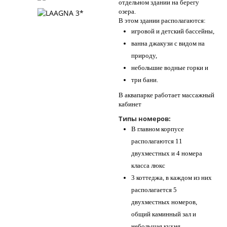
отдельном здании на берегу
озера.
В этом здании располагаются:
игровой и детский бассейны,
ванна джакузи с видом на
природу,
небольшие водные горки и
три бани.
В аквапарке работает массажный
кабинет
Типы номеров:
В главном корпусе
располагаются 11
двухместных и 4 номера
класса люкс
3 коттеджа, в каждом из них
располагается 5
двухместных номеров,
общий каминный зал и
небольшая кухня