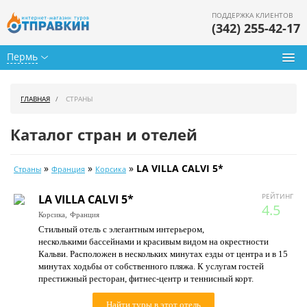
ПОДДЕРЖКА КЛИЕНТОВ
(342) 255-42-17
Пермь
Туры из Перми
ГЛАВНАЯ
СТРАНЫ
Подбор тура
Каталог стран и отелей
Горящие туры
»
»
»
LA VILLA CALVI 5*
Страны
Франция
Корсика
Календарь туров
РЕЙТИНГ
LA VILLA CALVI 5*
Цены дня
4.5
Корсика,
Франция
Стильный отель с элегантным интерьером,
Страны
несколькими бассейнами и красивым видом на окрестности
Кальви. Расположен в нескольких минутах езды от центра и в 15
Как купить
минутах ходьбы от собственного пляжа. К услугам гостей
престижный ресторан, фитнес-центр и теннисный корт.
О нас
Найти туры в этот отель