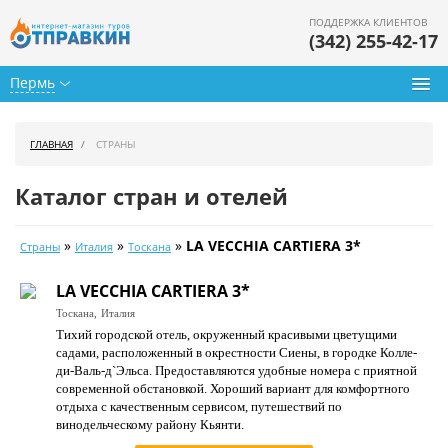
ПОДДЕРЖКА КЛИЕНТОВ
(342) 255-42-17
Пермь
Туры из Перми
ГЛАВНАЯ
СТРАНЫ
Подбор тура
Каталог стран и отелей
Горящие туры
»
»
»
LA VECCHIA CARTIERA 3*
Страны
Италия
Тоскана
Календарь туров
LA VECCHIA CARTIERA 3*
Цены дня
Тоскана,
Италия
Тихий городской отель, окруженный красивыми цветущими
Страны
садами, расположенный в окрестности Сиены, в городке Колле-
ди-Валь-д`Эльса. Предоставляются удобные номера с приятной
Как купить
современной обстановкой. Хороший вариант для комфортного
отдыха с качественным сервисом, путешествий по
О нас
винодельческому району Кьянти.