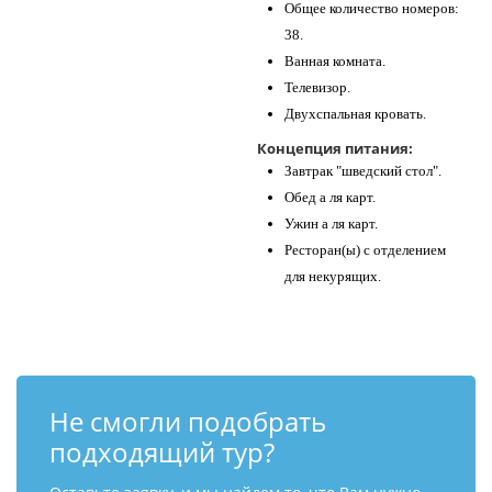
Общее количество номеров:
38.
Ванная комната.
Телевизор.
Двухспальная кровать.
Концепция питания:
Завтрак "шведский стол".
Обед а ля карт.
Ужин а ля карт.
Ресторан(ы) с отделением
для некурящих.
Не смогли подобрать
подходящий тур?