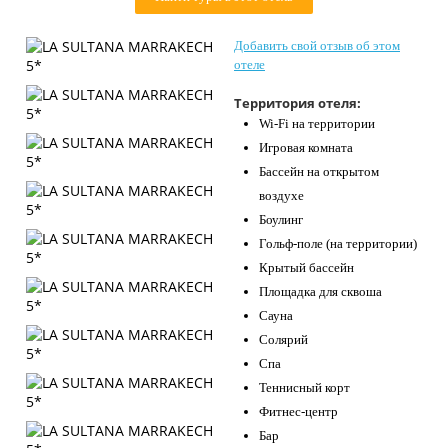
Контакты
Добавить свой отзыв об этом
отеле
Территория отеля:
Wi-Fi на территории
Игровая комната
Бассейн на открытом
воздухе
Боулинг
Гольф-поле (на территории)
Крытый бассейн
Площадка для сквоша
Сауна
Солярий
Спа
Теннисный корт
Фитнес-центр
Бар