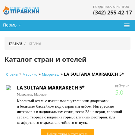
ПОДДЕРЖКА КЛИЕНТОВ
(342) 255-42-17
Пермь
Туры из Перми
ГЛАВНАЯ
СТРАНЫ
Подбор тура
Каталог стран и отелей
Горящие туры
»
»
»
LA SULTANA MARRAKECH 5*
Страны
Марокко
Марракеш
Календарь туров
РЕЙТИНГ
LA SULTANA MARRAKECH 5*
Цены дня
5.0
Марракеш,
Марокко
Красивый отель с изящными внутренними двориками
Страны
и большим бассейном под открытым небом. Интересные
интерьеры в национальном стиле, всего 28 номеров, хороший
Как купить
сервис, терраса с видом на горы, отличный ресторан. Для
комфортного отдыха, спокойного отпуска.
О нас
Найти туры в этот отель