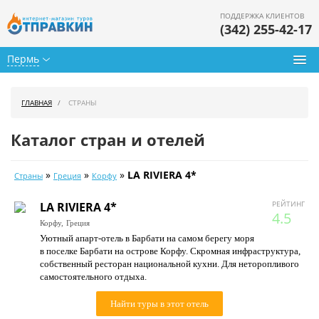
ПОДДЕРЖКА КЛИЕНТОВ
(342) 255-42-17
Пермь
Туры из Перми
ГЛАВНАЯ
СТРАНЫ
Подбор тура
Каталог стран и отелей
Горящие туры
»
»
»
LA RIVIERA 4*
Страны
Греция
Корфу
Календарь туров
РЕЙТИНГ
LA RIVIERA 4*
Цены дня
4.5
Корфу,
Греция
Уютный апарт-отель в Барбати на самом берегу моря
Страны
в поселке Барбати на острове Корфу. Скромная инфраструктура,
собственный ресторан национальной кухни. Для неторопливого
Как купить
самостоятельного отдыха.
О нас
Найти туры в этот отель