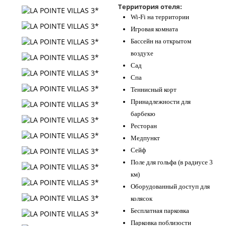
Территория отеля:
Контакты
Wi-Fi на территории
Игровая комната
Бассейн на открытом
воздухе
Сад
Спа
Теннисный корт
Принадлежности для
барбекю
Ресторан
Медпункт
Сейф
Поле для гольфа (в радиусе 3
км)
Оборудованный доступ для
колясок
Бесплатная парковка
Парковка поблизости