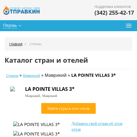
ПОДДЕРЖКА КЛИЕНТОВ
(342) 255-42-17
Пермь
Туры из Перми
ГЛАВНАЯ
СТРАНЫ
Подбор тура
Каталог стран и отелей
Горящие туры
»
» Маврикий »
LA POINTE VILLAS 3*
Страны
Маврикий
Календарь туров
LA POINTE VILLAS 3*
Цены дня
Маврикий,
Маврикий
Страны
Найти туры в этот отель
Как купить
Добавить свой отзыв об этом
О нас
отеле