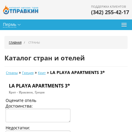
ПОДДЕРЖКА КЛИЕНТОВ
(342) 255-42-17
Пермь
Туры из Перми
ГЛАВНАЯ
СТРАНЫ
Подбор тура
Каталог стран и отелей
Горящие туры
»
»
»
LA PLAYA APARTMENTS 3*
Страны
Греция
Крит
Календарь туров
LA PLAYA APARTMENTS 3*
Цены дня
Крит - Ираклион,
Греция
Страны
Оцените отель
Достоинства:
Как купить
О нас
Недостатки: