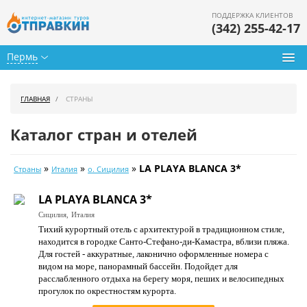
ПОДДЕРЖКА КЛИЕНТОВ
(342) 255-42-17
Пермь
Туры из Перми
ГЛАВНАЯ
СТРАНЫ
Подбор тура
Каталог стран и отелей
Горящие туры
»
»
»
LA PLAYA BLANCA 3*
Страны
Италия
о. Сицилия
Календарь туров
LA PLAYA BLANCA 3*
Цены дня
Сицилия,
Италия
Тихий курортный отель с архитектурой в традиционном стиле,
Страны
находится в городке Санто-Стефано-ди-Камастра, вблизи пляжа.
Для гостей - аккуратные, лаконично оформленные номера с
Как купить
видом на море, панорамный бассейн. Подойдет для
расслабленного отдыха на берегу моря, пеших и велосипедных
О нас
прогулок по окрестностям курорта.