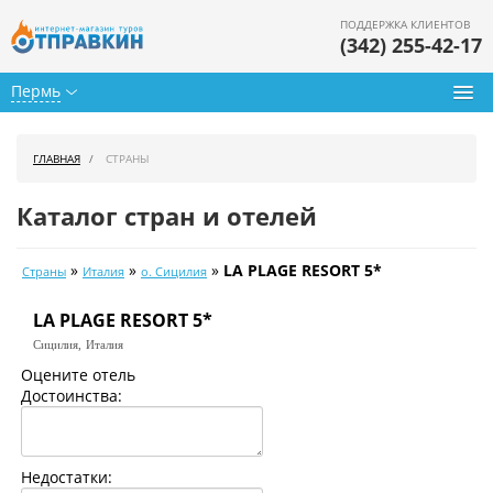
ПОДДЕРЖКА КЛИЕНТОВ
(342) 255-42-17
Пермь
Туры из Перми
ГЛАВНАЯ
СТРАНЫ
Подбор тура
Каталог стран и отелей
Горящие туры
»
»
»
LA PLAGE RESORT 5*
Страны
Италия
о. Сицилия
Календарь туров
LA PLAGE RESORT 5*
Цены дня
Сицилия,
Италия
Страны
Оцените отель
Достоинства:
Как купить
О нас
Недостатки: