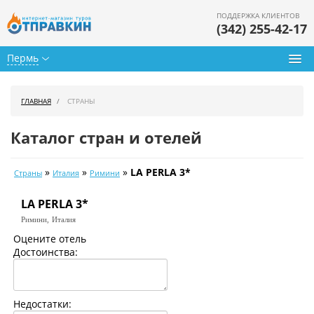
ПОДДЕРЖКА КЛИЕНТОВ
(342) 255-42-17
Пермь
Туры из Перми
ГЛАВНАЯ
СТРАНЫ
Подбор тура
Каталог стран и отелей
Горящие туры
»
»
»
LA PERLA 3*
Страны
Италия
Римини
Календарь туров
LA PERLA 3*
Цены дня
Римини,
Италия
Страны
Оцените отель
Достоинства:
Как купить
О нас
Недостатки: