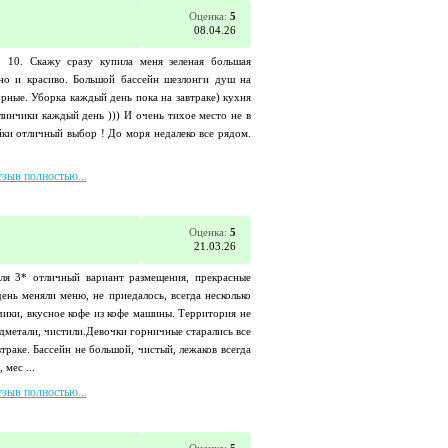
Оценка:
5
08.04.26
 10. Скажу сразу купила меня зеленая большая
но и красиво. Большой бассейн шезлонги душ на
рные. Уборка каждый день пока на завтраке) кухня
линчики каждый день ))) И очень тихое место не в
йки отличный выбор ! До моря недалеко все рядом.
тзыв полностью...
Оценка:
5
21.03.26
для 3* отличный вариант размещения, прекрасные
ень меняли меню, не приедалось, всегда несколько
ики, вкусное кофе из кофе машины. Территория не
одметали, чистили.Девочки горничные старались все
втраке. Бассейн не большой, чистый, лежаков всегда
мес ...
тзыв полностью...