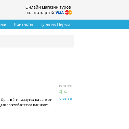
Онлайн магазин туров
оплата картой
 нас
Контакты
Туры из Перми
РЕЙТИНГ
4.4
отзывы
онг, в 5-ти минутах на авто от
 для расслабленного пляжного