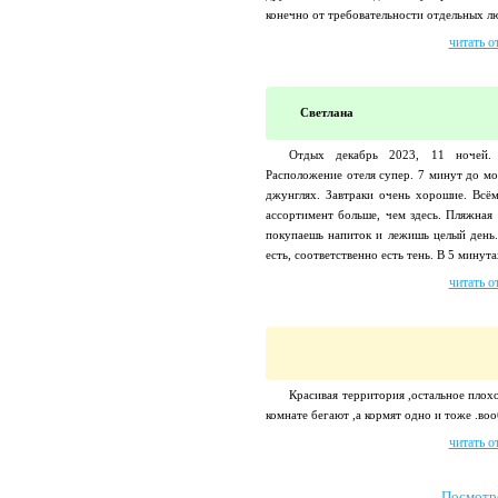
конечно от требовательности отдельных лю
читать о
Светлана
Отдых декабрь 2023, 11 ночей. 
Расположение отеля супер. 7 минут до мо
джунглях. Завтраки очень хорошие. Всём
ассортимент больше, чем здесь. Пляжная 
покупаешь напиток и лежишь целый день.
есть, соответственно есть тень. В 5 минутах
читать о
Красивая территория ,остальное плох
комнате бегают ,а кормят одно и тоже .во
читать о
Посмотр