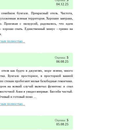
Оценка:
5
04.12.25
семейном бунгало. Прекрасный отель. Чистота,
 ухоженная зеленая территория. Хорошие завтраки,
ю. Приезжая с экскурсий, радовались, что идем
 - хорошо спать. Единственный минус - грязно на
я.
тзыв полностью...
Оценка:
5
06.08.25
 отеля как будто в джунглях, море зелени, много
тки. Бунгало просторное, в просторной ванной
по стенам пробегают милые безобидные гекончики.
ером на всякий случай включал фумитокс и спал
-восточной Азии я увидел впервые. Бассейн чистый.
чивый и готовый помо ...
тзыв полностью...
Оценка:
5
05.08.25