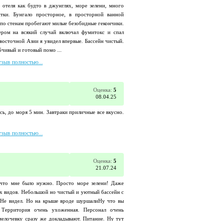
 отеля как будто в джунглях, море зелени, много
тки. Бунгало просторное, в просторной ванной
по стенам пробегают милые безобидные гекончики.
ером на всякий случай включал фумитокс и спал
-восточной Азии я увидел впервые. Бассейн чистый.
чивый и готовый помо ...
тзыв полностью...
Оценка:
5
08.04.25
сь, до моря 5 мин. Завтраки приличные все вкусно.
тзыв полностью...
Оценка:
5
21.07.24
,что мне было нужно. Просто море зелени! Даже
х видов. Небольшой но чистый и уютный бассейн с
 Не видел. Но на крыше вроде шуршалиНу что вы
 Территория очень ухоженная. Персонал очень
елочевку сразу же докладывают. Питание. Ну тут