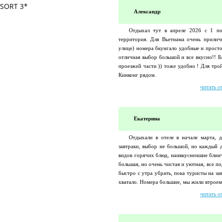
Александр
Отдыхал тут в апреле 2026 с 1 по
территория. Для Вьетнама очень прилич
улице) номера бкунгало удобные и просто
отличная выбор большой и все вкусно!! Б
проезжей части )) тоже удобно ! Для тро
Кинконг рядом.
читать о
Екатерина
Отдыхали в отеле в начале марта, 
завтраки, выбор не большой, но каждый д
видов горячих блюд, наивкуснеишие блинч
большая, но очень чистая и уютная, все п
быстро с утра убрать, пока туристы на за
хватало. Номера большие, мы жили втроем, 
читать о