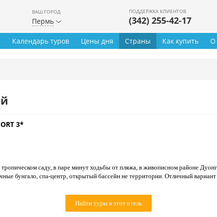
ПОДДЕРЖКА КЛИЕНТОВ
ВАШ ГОРОД
(342) 255-42-17
Пермь
ы
Календарь туров
Цены дня
Страны
Как купить
О
ей
SORT 3*
тропическом саду, в паре минут ходьбы от пляжа, в живописном районе Дуонг Д
чные бунгало, спа-центр, открытый бассейн не территории. Отличный вариант
Найти туры в этот отель