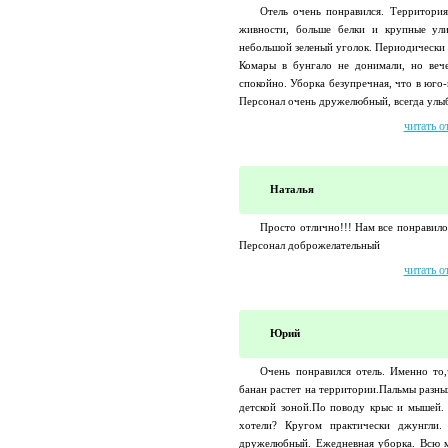
Отель очень понравился. Территория
живности, больше белки и крупные ули
небольшой зеленый уголок. Периодически 
Комары в бунгало не донимали, но веч
спокойно. Уборка безупречная, что в юго
Персонал очень дружелюбный, всегда улыб
читать о
Наталья
Просто отлично!!! Нам все понравило
Персонал доброжелательный
читать о
Юрий
Очень понравился отель. Именно то
банан растет на территории.Пальмы разны
детской зоной.По поводу крыс и мышей.
хотели? Кругом практически джунгли.
дружелюбный. Ежедневная уборка. Всю м