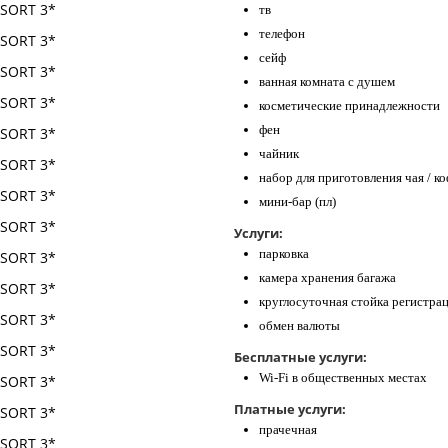
тв
телефон
сейф
ванная комната с душем
косметические принадлежности
фен
чайник
набор для приготовления чая / к
мини-бар (пл)
Услуги:
парковка
камера хранения багажа
круглосуточная стойка регистра
обмен валюты
Бесплатные услуги:
Wi-Fi в общественных местах
Платные услуги:
прачечная