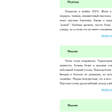
Надежда
Отдыхали в ноябре 2025г. Жили в 
порядок, тишина, ненавязчивый персонал,
пекут вкусные блинчики. Близко к мор
"домой". Удобные кровати, чистое белье
улицах, но к отелю это не имеет отношени
читать о
Максим
Отель очень понравился. Территория
живности, больше белки и крупные ули
небольшой зеленый уголок. Периодически 
Комары в бунгало не донимали, но веч
спокойно. Уборка безупречная, что в юго
Персонал очень дружелюбный, всегда улыб
читать о
Максим