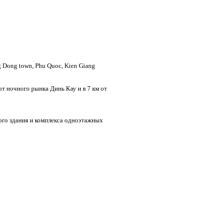
ng Dong town, Phu Quoc, Kien Giang
 от ночного рынка Динь Кау и в 7 км от
ного здания и комплекса одноэтажных