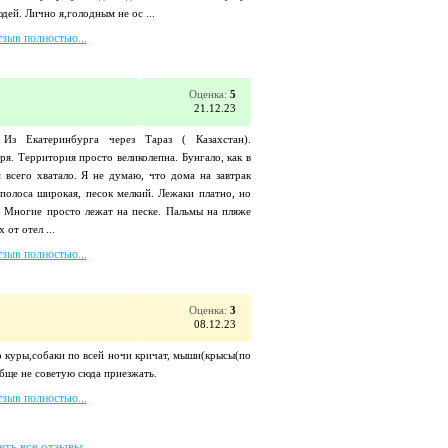
дей. Лично я,голодным не ос ...
тзыв полностью...
Оценка:
5
21.12.23
Из Екатеринбурга через Тараз ( Казахстан).
ря. Территория просто великолепна. Бунгало, как в
 всего хватало. Я не думаю, что дома на завтрак
полоса широкая, песок мелкий. Лежаки платно, но
 Многие просто лежат на песке. Пальмы на пляже
 от отел ...
тзыв полностью...
Оценка:
3
08.12.23
о куры,собаки по всей ночи кричат, мыши(крысы(по
обще не советую сюда приезжать.
тзыв полностью...
еть все отзывы