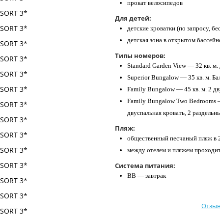
прокат велосипедов
Для детей:
детские кроватки (по запросу, бе
детская зона в открытом бассейн
Типы номеров:
Standard Garden View — 32 кв. м.
Superior Bungalow — 35 кв. м. Ба
Family Bungalow — 45 кв. м. 2 д
Family Bungalow Two Bedrooms — 
двуспальная кровать, 2 раздельн
Пляж:
общественный песчаный пляж в 2
между отелем и пляжем проходит
Система питания:
BB — завтрак
Отзыв