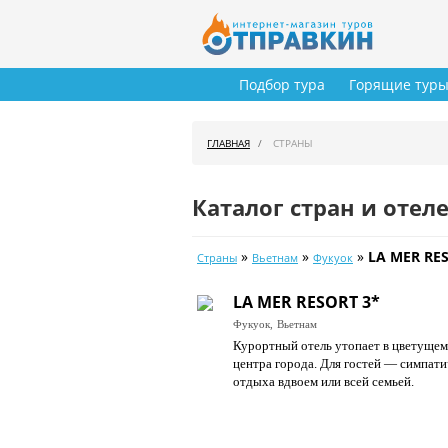
Подбор тура
Горящие тур
ГЛАВНАЯ
СТРАНЫ
Каталог стран и отел
»
»
»
LA MER RE
Страны
Вьетнам
Фукуок
LA MER RESORT 3*
Фукуок,
Вьетнам
Курортный отель утопает в цветущем 
центра города. Для гостей — симпати
отдыха вдвоем или всей семьей.