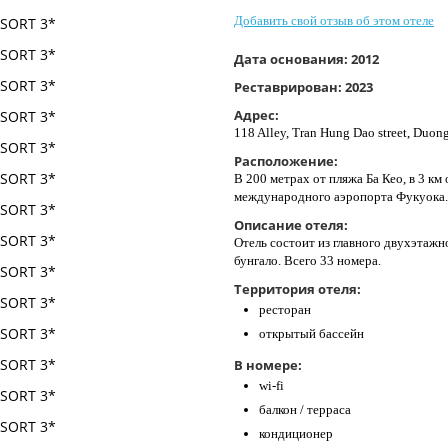
Добавить свой отзыв об этом отеле
Дата основания:
2012
Реставрирован:
2023
Адрес:
118 Alley, Tran Hung Dao street, Duo
Расположение:
В 200 метрах от пляжа Ба Кео, в 3 км
международного аэропорта Фукуока.
Описание отеля:
Отель состоит из главного двухэтаж
бунгало. Всего 33 номера.
Территория отеля:
ресторан
открытый бассейн
В номере:
wi-fi
балкон / терраса
кондиционер