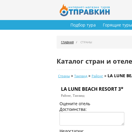
Подбор тура
Горящие тур
ГЛАВНАЯ
СТРАНЫ
Каталог стран и отел
»
»
»
LA LUNE BE
Страны
Таиланд
Районг
LA LUNE BEACH RESORT 3*
Районг,
Таиланд
Оцените отель
Достоинства:
Недостатки: