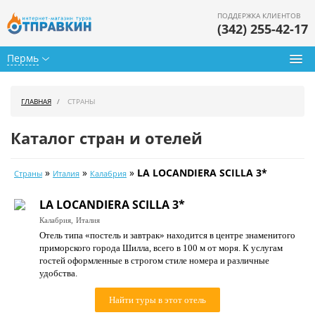
ПОДДЕРЖКА КЛИЕНТОВ
(342) 255-42-17
Пермь
Туры из Перми
ГЛАВНАЯ
СТРАНЫ
Подбор тура
Каталог стран и отелей
Горящие туры
»
»
»
LA LOCANDIERA SCILLA 3*
Страны
Италия
Калабрия
Календарь туров
LA LOCANDIERA SCILLA 3*
Цены дня
Калабрия,
Италия
Отель типа «постель и завтрак» находится в центре знаменитого
Страны
приморского города Шилла, всего в 100 м от моря. К услугам
гостей оформленные в строгом стиле номера и различные
Как купить
удобства.
О нас
Найти туры в этот отель