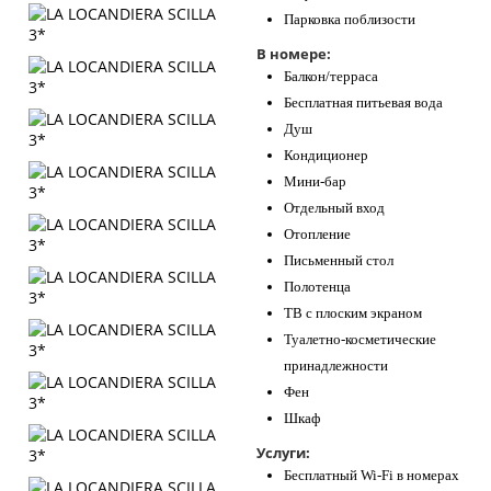
Парковка поблизости
В номере:
Балкон/терраса
Бесплатная питьевая вода
Душ
Кондиционер
Мини-бар
Отдельный вход
Отопление
Письменный стол
Полотенца
ТВ с плоским экраном
Туалетно-косметические
принадлежности
Фен
Шкаф
Услуги:
Бесплатный Wi-Fi в номерах