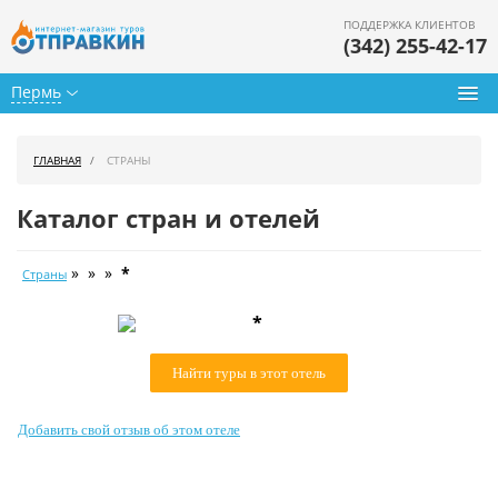
ПОДДЕРЖКА КЛИЕНТОВ
(342) 255-42-17
Пермь
Туры из Перми
ГЛАВНАЯ
СТРАНЫ
Подбор тура
Каталог стран и отелей
Горящие туры
» » »
*
Страны
Календарь туров
*
Цены дня
Найти туры в этот отель
Страны
Как купить
Добавить свой отзыв об этом отеле
О нас