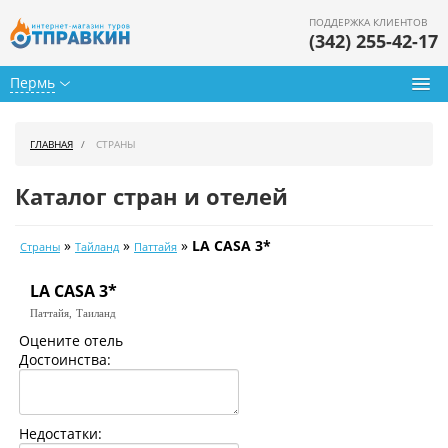
ПОДДЕРЖКА КЛИЕНТОВ
(342) 255-42-17
Пермь
Туры из Перми
ГЛАВНАЯ
СТРАНЫ
Подбор тура
Каталог стран и отелей
Горящие туры
»
»
»
LA CASA 3*
Страны
Тайланд
Паттайя
Календарь туров
LA CASA 3*
Цены дня
Паттайя,
Таиланд
Страны
Оцените отель
Достоинства:
Как купить
О нас
Недостатки: