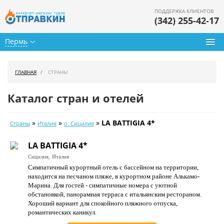
ПОДДЕРЖКА КЛИЕНТОВ
(342) 255-42-17
Пермь
Туры из Перми
ГЛАВНАЯ
СТРАНЫ
Подбор тура
Каталог стран и отелей
Горящие туры
»
»
»
LA BATTIGIA 4*
Страны
Италия
о. Сицилия
Календарь туров
LA BATTIGIA 4*
Цены дня
Сицилия,
Италия
Симпатичный курортный отель с бассейном на территории,
Страны
находится на песчаном пляже, в курортном районе Алькамо-
Марина. Для гостей - симпатичные номера с уютной
Как купить
обстановкой, панорамная терраса с итальянским рестораном.
Хороший вариант для спокойного пляжного отпуска,
О нас
романтических каникул.