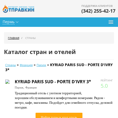
ПОДДЕРЖКА КЛИЕНТОВ
(342) 255-42-17
Пермь
Туры из Перми
ГЛАВНАЯ
СТРАНЫ
Подбор тура
Каталог стран и отелей
Горящие туры
»
»
»
KYRIAD PARIS SUD - PORTE D'IVRY
Страны
Франция
Париж
Календарь туров
3*
Цены дня
РЕЙТИНГ
KYRIAD PARIS SUD - PORTE D'IVRY 3*
5.0
Париж,
Франция
Страны
Традиционный отель с уютном территорией,
хорошим обслуживанием и комфортными номерами. Рядом -
Как купить
метро, кафе, магазины. Подойдет для семейного отпуска, деловой
поездки.
О нас
Найти туры в этот отель