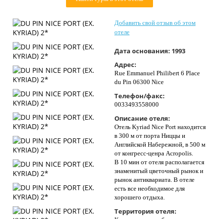
Контакты
Добавить свой отзыв об этом
отеле
Дата основания:
1993
Адрес:
Rue Emmanuel Philibert 6 Place
du Pin 06300 Nice
Телефон/факс:
0033493558000
Описание отеля:
Отель Kyriad Nice Port находится
в 300 м от порта Ниццы и
Английской Набережной, в 500 м
от конгресс-ценра Acropolis.
В 10 мин от отеля располагается
знаменитый цветочный рынок и
рынок антиквариата. В отеле
есть все необходимое для
хорошего отдыха.
Территория отеля: