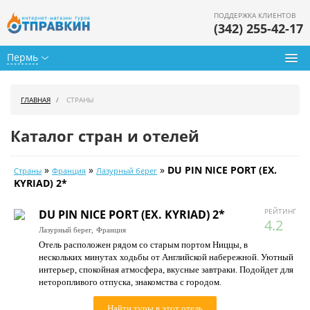
ПОДДЕРЖКА КЛИЕНТОВ
(342) 255-42-17
Пермь
Туры из Перми
ГЛАВНАЯ
СТРАНЫ
Подбор тура
Каталог стран и отелей
Горящие туры
»
»
»
DU PIN NICE PORT (EX.
Страны
Франция
Лазурный берег
Календарь туров
KYRIAD) 2*
Цены дня
РЕЙТИНГ
DU PIN NICE PORT (EX. KYRIAD) 2*
4.2
Лазурный берег,
Франция
Страны
Отель расположен рядом со старым портом Ниццы, в
нескольких минутах ходьбы от Английской набережной. Уютный
Как купить
интерьер, спокойная атмосфера, вкусные завтраки. Подойдет для
неторопливого отпуска, знакомства с городом.
О нас
Найти туры в этот отель