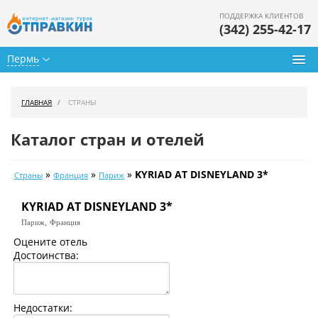
ПОДДЕРЖКА КЛИЕНТОВ
(342) 255-42-17
Пермь
Туры из Перми
ГЛАВНАЯ
СТРАНЫ
Подбор тура
Каталог стран и отелей
Горящие туры
»
»
»
KYRIAD AT DISNEYLAND 3*
Страны
Франция
Париж
Календарь туров
KYRIAD AT DISNEYLAND 3*
Цены дня
Париж,
Франция
Страны
Оцените отель
Достоинства:
Как купить
О нас
Недостатки: