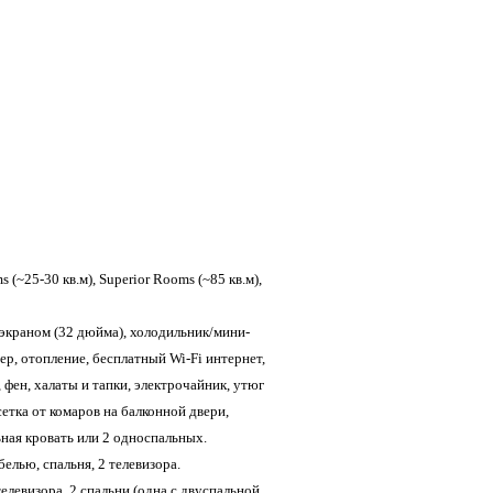
 (~25-30 кв.м), Superior Rooms (~85 кв.м),
 экраном (32 дюйма), холодильник/мини-
ер, отопление, бесплатный Wi-Fi интернет,
 фен, халаты и тапки, электрочайник, утюг
 сетка от комаров на балконной двери,
ная кровать или 2 односпальных.
елью, спальня, 2 телевизора.
телевизора, 2 спальни (одна с двуспальной