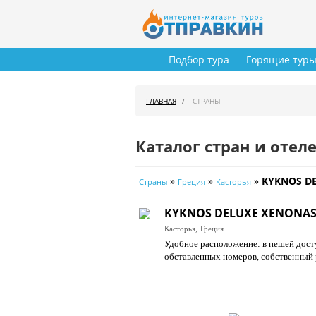
Подбор тура
Горящие тур
ГЛАВНАЯ
СТРАНЫ
Каталог стран и отел
»
»
»
KYKNOS D
Страны
Греция
Касторья
KYKNOS DELUXE XENONAS
Касторья,
Греция
Удобное расположение: в пешей дост
обставленных номеров, собственный 