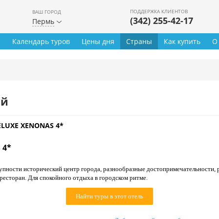
ПОДДЕРЖКА КЛИЕНТОВ
ВАШ ГОРОД
(342) 255-42-17
Пермь
ы
Календарь туров
Цены дня
Страны
Как купить
О
ей
ELUXE XENONAS 4*
 4*
упности исторический центр города, разнообразные достопримечательности, 
ресторан. Для спокойного отдыха в городском ритме.
Найти туры в этот отель