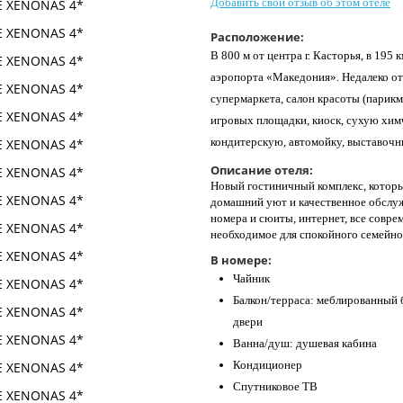
Добавить свой отзыв об этом отеле
Расположение:
В 800 м от центра г. Касторья, в 195 
аэропорта «Македония». Недалеко от
супермаркета, салон красоты (парикм
игровых площадки, киоск, сухую химч
кондитерскую, автомойку, выставочн
Описание отеля:
Новый гостиничный комплекс, которы
домашний уют и качественное обслу
номера и сюиты, интернет, все совре
необходимое для спокойного семейног
В номере:
Чайник
Балкон/терраса: меблированный б
двери
Ванна/душ: душевая кабина
Кондиционер
Спутниковое ТВ