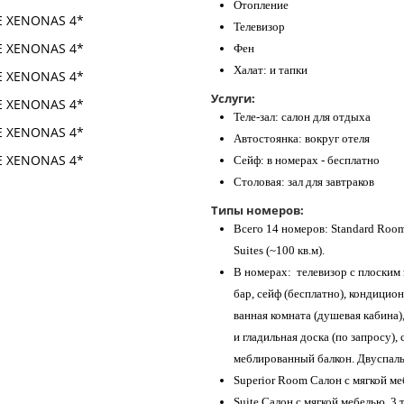
Отопление
Телевизор
Фен
Халат: и тапки
Услуги:
Теле-зал: салон для отдыха
Автостоянка: вокруг отеля
Сейф: в номерах - бесплатно
Столовая: зал для завтраков
Типы номеров:
Всего 14 номеров: Standard Rooms
Suites (~100 кв.м).
В номерах: телевизор с плоским
бар, сейф (бесплатно), кондицион
ванная комната (душевая кабина),
и гладильная доска (по запросу),
меблированный балкон. Двуспаль
Superior Room Салон с мягкой меб
Suite Салон с мягкой мебелью, 3 