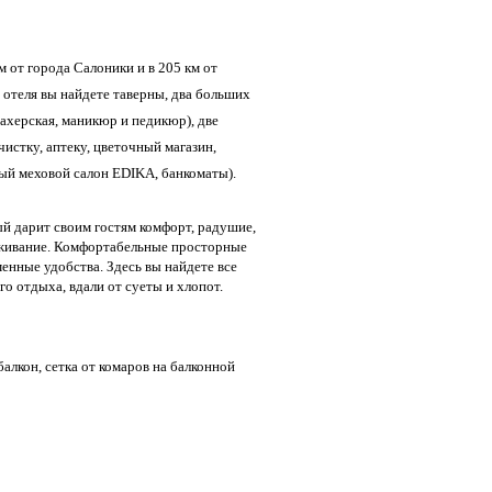
км от города Салоники и в 205 км от
 отеля вы найдете таверны, два больших
ахерская, маникюр и педикюр), две
истку, аптеку, цветочный магазин,
ый меховой салон EDIKA, банкоматы).
й дарит своим гостям комфорт, радушие,
живание. Комфортабельные просторные
менные удобства. Здесь вы найдете все
о отдыха, вдали от суеты и хлопот.
алкон, сетка от комаров на балконной