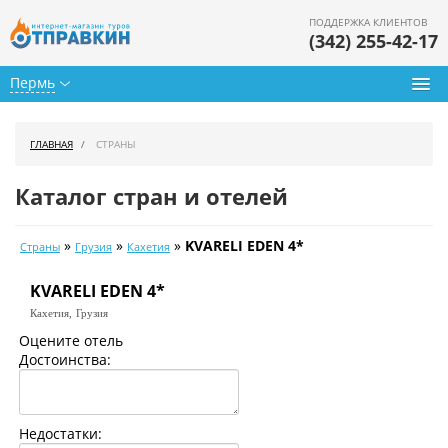
ПОДДЕРЖКА КЛИЕНТОВ
(342) 255-42-17
Пермь
Туры из Перми
ГЛАВНАЯ
СТРАНЫ
Подбор тура
Каталог стран и отелей
Горящие туры
»
»
»
KVARELI EDEN 4*
Страны
Грузия
Кахетия
Календарь туров
KVARELI EDEN 4*
Цены дня
Кахетия,
Грузия
Страны
Оцените отель
Достоинства:
Как купить
О нас
Недостатки: