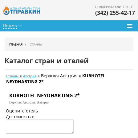
ПОДДЕРЖКА КЛИЕНТОВ
(342) 255-42-17
Пермь
Туры из Перми
ГЛАВНАЯ
СТРАНЫ
Подбор тура
Каталог стран и отелей
Горящие туры
»
» Верхняя Австрия »
KURHOTEL
Страны
Австрия
Календарь туров
NEYDHARTING 2*
Цены дня
KURHOTEL NEYDHARTING 2*
Верхняя Австрия,
Австрия
Страны
Оцените отель
Достоинства:
Как купить
О нас