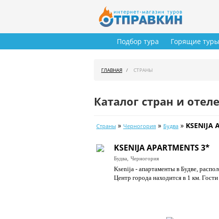
Подбор тура
Горящие тур
ГЛАВНАЯ
СТРАНЫ
Каталог стран и отел
»
»
»
KSENIJA 
Страны
Черногория
Будва
KSENIJA APARTMENTS 3*
Будва,
Черногория
Ksenija - апартаменты в Будве, расп
Центр города находится в 1 км. Гости