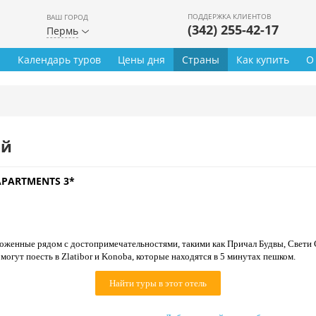
ПОДДЕРЖКА КЛИЕНТОВ
ВАШ ГОРОД
(342) 255-42-17
Пермь
ы
Календарь туров
Цены дня
Страны
Как купить
О
ей
APARTMENTS 3*
оложенные рядом с достопримечательностями, такими как Причал Будвы, Свети 
 могут поесть в Zlatibor и Konoba, которые находятся в 5 минутах пешком.
Найти туры в этот отель