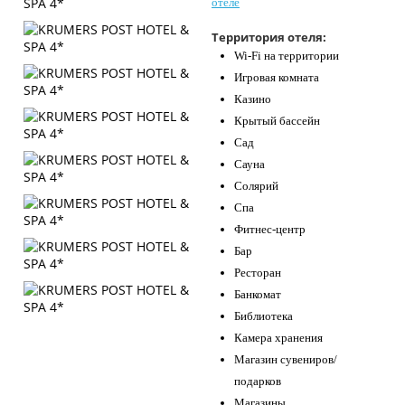
отеле
Контакты
Территория отеля:
Wi-Fi на территории
Игровая комната
Казино
Крытый бассейн
Сад
Сауна
Солярий
Спа
Фитнес-центр
Бар
Ресторан
Банкомат
Библиотека
Камера хранения
Магазин сувениров/
подарков
Магазины