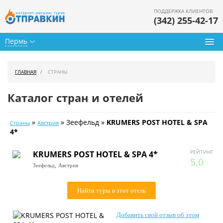
ПОДДЕРЖКА КЛИЕНТОВ
(342) 255-42-17
Пермь
Туры из Перми
ГЛАВНАЯ
СТРАНЫ
Подбор тура
Каталог стран и отелей
Горящие туры
»
» Зеефельд »
KRUMERS POST HOTEL & SPA
Страны
Австрия
Календарь туров
4*
Цены дня
РЕЙТИНГ
KRUMERS POST HOTEL & SPA 4*
5.0
Зеефельд,
Австрия
Страны
Как купить
Найти туры в этот отель
О нас
Добавить свой отзыв об этом