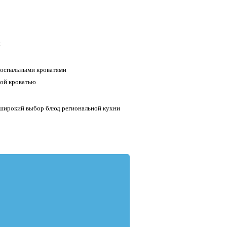
ы
носпальными кроватями
ной кроватью
т широкий выбор блюд региональной кухни