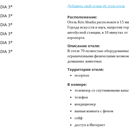
Добавить свой отзыв об этом отеле
Расположение:
Отель Kris Abadia расположен в 15 м
Города искусств и наук, напротив то
автобусной станции, в 10 минутах от
аэропорта.
Описание отеля:
В отеле 70 полностью оборудованных
ограниченными физическими возмож
домашних животных
Территория отеля:
reception
В номере:
телевизор со спутниковыми кана
телефон
кондиционер
ванная комната с феном
сейф
доступ в Интернет