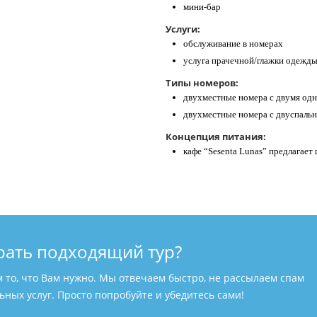
мини-бар
Услуги:
обслуживание в номерах
услуга прачечной/глажки одежд
Типы номеров:
двухместные номера с двумя од
двухместные номера с двуспаль
Концепция питания:
кафе “Sesenta Lunas” предлагае
рать подходящий тур?
м то, что Вам нужно. Мы отвечаем быстро, не рассылаем спам
ных услуг. Просто попробуйте и убедитесь сами!