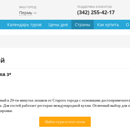
ПОДДЕРЖКА КЛИЕНТОВ
ВАШ ГОРОД
(342) 255-42-17
Пермь
ы
Календарь туров
Цены дня
Страны
Как купить
О
ей
DIA 3*
ый в 20-ти минутах пешком от Старого города с основными достопримечател
. Для гостей работает ресторан международной кухни. Отличный выбор для ос
ировки.
Найти туры в этот отель