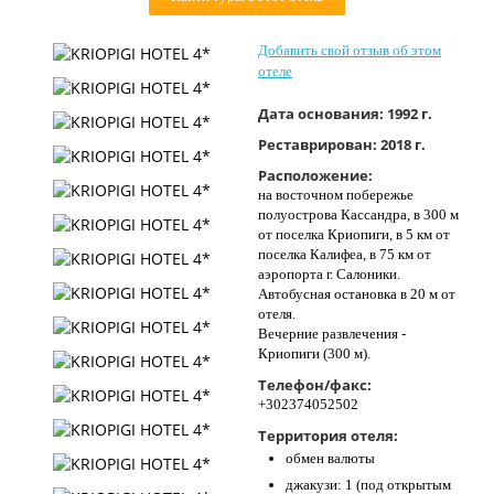
Контакты
Добавить свой отзыв об этом
отеле
Дата основания:
1992 г.
Реставрирован:
2018 г.
Расположение:
на восточном побережье
полуострова Кассандра, в 300 м
от поселка Криопиги, в 5 км от
поселка Калифеа, в 75 км от
аэропорта г. Салоники.
Автобусная остановка в 20 м от
отеля.
Вечерние развлечения -
Криопиги (300 м).
Телефон/факс:
+302374052502
Территория отеля:
обмен валюты
джакузи: 1 (под открытым