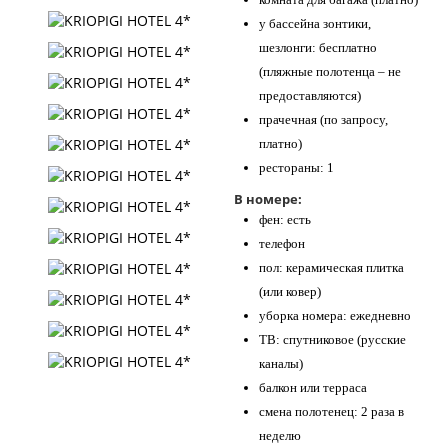
у бассейна зонтики,
шезлонги: бесплатно
(пляжные полотенца – не
предоставляются)
прачечная (по запросу,
платно)
рестораны: 1
В номере:
фен: есть
телефон
пол: керамическая плитка
(или ковер)
уборка номера: ежедневно
ТВ: спутниковое (русские
каналы)
балкон или терраса
смена полотенец: 2 раза в
неделю