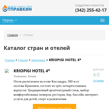
ПОДДЕРЖКА КЛИЕНТОВ
(342) 255-42-17
Пермь
Туры из Перми
ГЛАВНАЯ
СТРАНЫ
Подбор тура
Каталог стран и отелей
Горящие туры
»
»
»
KRIOPIGI HOTEL 4*
Страны
Греция
Халкидики
Календарь туров
РЕЙТИНГ
KRIOPIGI HOTEL 4*
Цены дня
4.0
Халкидики,
Греция
отзывы
Отель расположен на п-ове Кассандра, 300 м от
Страны
посёлка Криопиги, состоит из трёх четырёхэтажных
корпусов. Традиционный архитектурный стиль, выбор
Как купить
комфортабельных номеров, ресторан, бар, бассейн, интернет,
услуги для детей, спорт и развлечения.
О нас
Найти туры в этот отель