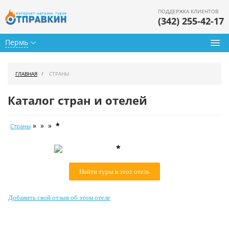
ПОДДЕРЖКА КЛИЕНТОВ
(342) 255-42-17
Пермь
Туры из Перми
ГЛАВНАЯ
СТРАНЫ
Подбор тура
Каталог стран и отелей
Горящие туры
» » »
*
Страны
Календарь туров
*
Цены дня
Найти туры в этот отель
Страны
Как купить
Добавить свой отзыв об этом отеле
О нас