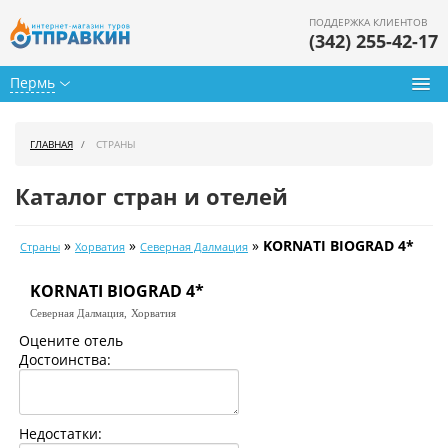
ПОДДЕРЖКА КЛИЕНТОВ
(342) 255-42-17
Пермь
Туры из Перми
ГЛАВНАЯ
СТРАНЫ
Подбор тура
Каталог стран и отелей
Горящие туры
»
»
»
KORNATI BIOGRAD 4*
Страны
Хорватия
Северная Далмация
Календарь туров
KORNATI BIOGRAD 4*
Цены дня
Северная Далмация,
Хорватия
Страны
Оцените отель
Достоинства:
Как купить
О нас
Недостатки: