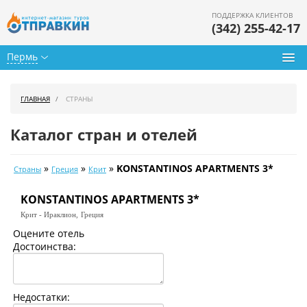
ПОДДЕРЖКА КЛИЕНТОВ
(342) 255-42-17
Пермь
Туры из Перми
ГЛАВНАЯ
СТРАНЫ
Подбор тура
Каталог стран и отелей
Горящие туры
»
»
»
KONSTANTINOS APARTMENTS 3*
Страны
Греция
Крит
Календарь туров
KONSTANTINOS APARTMENTS 3*
Цены дня
Крит - Ираклион,
Греция
Страны
Оцените отель
Достоинства:
Как купить
О нас
Недостатки: