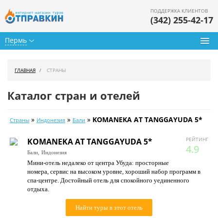
ПОДДЕРЖКА КЛИЕНТОВ
(342) 255-42-17
Пермь
Туры из Перми
ГЛАВНАЯ
СТРАНЫ
Подбор тура
Каталог стран и отелей
Горящие туры
»
»
»
KOMANEKA AT TANGGAYUDA 5*
Страны
Индонезия
Бали
Календарь туров
РЕЙТИНГ
KOMANEKA AT TANGGAYUDA 5*
Цены дня
4.9
Бали,
Индонезия
Мини-отель недалеко от центра Убуда: просторные
Страны
номера, сервис на высоком уровне, хороший набор программ в
спа-центре. Достойный отель для спокойного уединенного
Как купить
отдыха.
О нас
Найти туры в этот отель