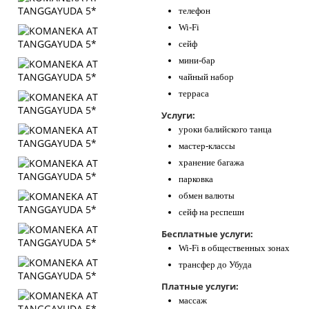
телефон
Wi-Fi
сейф
мини-бар
чайный набор
терраса
Услуги:
уроки балийского танца
мастер-классы
хранение багажа
парковка
обмен валюты
сейф на респешн
Бесплатные услуги:
Wi-Fi в общественных зонах
трансфер до Убуда
Платные услуги:
массаж