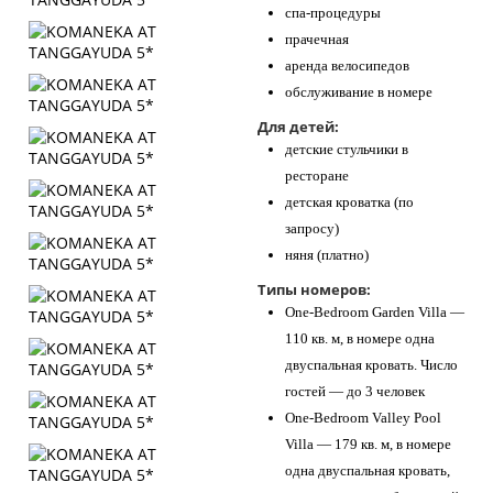
спа-процедуры
прачечная
аренда велосипедов
обслуживание в номере
Для детей:
детские стульчики в
ресторане
детская кроватка (по
запросу)
няня (платно)
Типы номеров:
One-Bedroom Garden Villa —
110 кв. м, в номере одна
двуспальная кровать. Число
гостей — до 3 человек
One-Bedroom Valley Pool
Villa — 179 кв. м, в номере
одна двуспальная кровать,