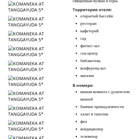
священный вулкан и горы.
Территория отеля:
открытый бассейн
ресторан
кафетерий
сад
фитнес-зал
спа-центр
библиотека
конференц-зал
магазин
В номере:
ванная комната с душем или
ванной
банные принадлежности
халат и тапочки
фен
кондиционер
телевизор