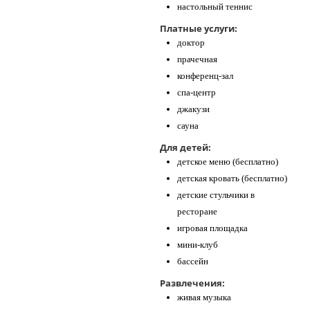
настольный теннис
Платные услуги:
доктор
прачечная
конференц-зал
спа-центр
джакузи
сауна
Для детей:
детское меню (бесплатно)
детская кровать (бесплатно)
детские стульчики в
ресторане
игровая площадка
мини-клуб
бассейн
Развлечения:
живая музыка