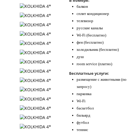
В номере:
балкон
сплит кондиционер
телевизор
русские каналы
Wi-Fi (бесплатно)
фен (бесплатно)
холодильник (бесплатно)
душ
room service (платно)
Бесплатные услуги:
размещение с животными (по
запросу)
парковка
Wi-Fi
баскетбол
бильярд
футбол
теннис