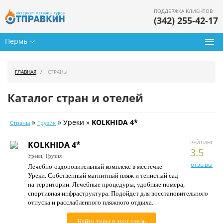
ПОДДЕРЖКА КЛИЕНТОВ
(342) 255-42-17
Пермь
Туры из Перми
ГЛАВНАЯ
СТРАНЫ
Подбор тура
Каталог стран и отелей
Горящие туры
»
» Уреки »
KOLKHIDA 4*
Страны
Грузия
Календарь туров
РЕЙТИНГ
KOLKHIDA 4*
Цены дня
3.5
Уреки,
Грузия
отзывы
Лечебно-оздоровительный комплекс в местечке
Страны
Уреки. Собственный магнитный пляж и тенистый сад
на территории. Лечебные процедуры, удобные номера,
Как купить
спортивная инфраструктура. Подойдет для восстановительного
отпуска и расслабленного пляжного отдыха.
О нас
Найти туры в этот отель