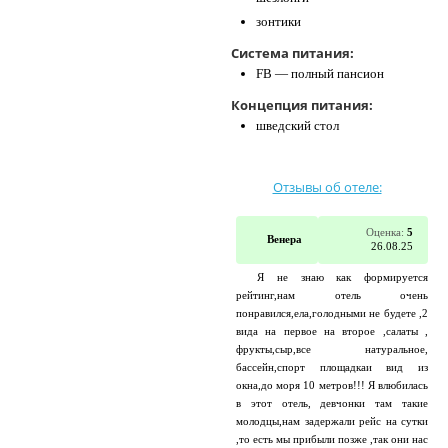
зонтики
Система питания:
FB — полный пансион
Концепция питания:
шведский стол
Отзывы об отеле:
Оценка:
5
Венера
26.08.25
Я не знаю как формируется
рейтинг,нам отель очень
понравился,ела,голодными не будете ,2
вида на первое на второе ,салаты ,
фрукты,сыр,все натуральное,
бассейн,спорт площадкаи вид из
окна,до моря 10 метров!!! Я влюбилась
в этот отель, девчонки там такие
молодцы,нам задержали рейс на сутки
,то есть мы прибыли позже ,так они нас