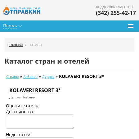
ПОДДЕРЖКА КЛИЕНТОВ
(342) 255-42-17
Пермь
Туры из Перми
ГЛАВНАЯ
СТРАНЫ
Подбор тура
Каталог стран и отелей
Горящие туры
»
»
»
KOLAVERI RESORT 3*
Страны
Албания
Дуррес
Календарь туров
KOLAVERI RESORT 3*
Цены дня
Дуррес,
Албания
Страны
Оцените отель
Достоинства:
Как купить
О нас
Недостатки: