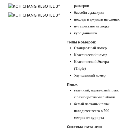
размеров
бассейн с джакузи
походы в джунгли на слонах
путешествие на лодке
курс дайвинга
Типы номеров:
Стандартный номер
Классический номер
Классический Экстра
(Triple)
Улучшенный номер
Пляж:
галечный, коралловый пляж
с разноцветными рыбами
белый песчаный пляж
находится всего в 700
метрах от курорта
Система питания: