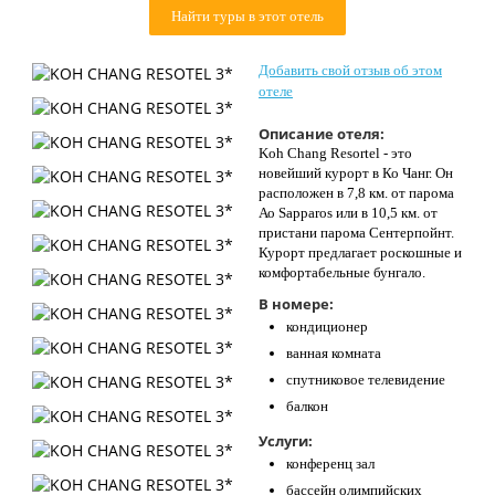
Найти туры в этот отель
Контакты
Добавить свой отзыв об этом
отеле
Описание отеля:
Koh Chang Resortel - это
новейший курорт в Ко Чанг. Он
расположен в 7,8 км. от парома
Ао Sapparos или в 10,5 км. от
пристани парома Сентерпойнт.
Курорт предлагает роскошные и
комфортабельные бунгало.
В номере:
кондиционер
ванная комната
спутниковое телевидение
балкон
Услуги:
конференц зал
бассейн олимпийских