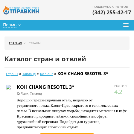
ПОДДЕРЖКА КЛИЕНТОВ
(342) 255-42-17
Пермь
Туры из Перми
ГЛАВНАЯ
СТРАНЫ
Подбор тура
Каталог стран и отелей
Горящие туры
»
»
»
KOH CHANG RESOTEL 3*
Страны
Таиланд
Ко Чанг
Календарь туров
РЕЙТИНГ
KOH CHANG RESOTEL 3*
Цены дня
4.2
Ко Чанг,
Таиланд
Хороший трехзвездочный отель, недалеко от
Страны
уединенного пляжа Клонг-Прао, скрытого в тени кокосовых
пальм. В нескольких минутах ходьбы, находятся магазины и кафе.
Как купить
Красивые природные пейзажи, спокойная атмосфера,
дружелюбный персонал. Подойдет для туристов,
О нас
предпочитающих спокойный отдых.