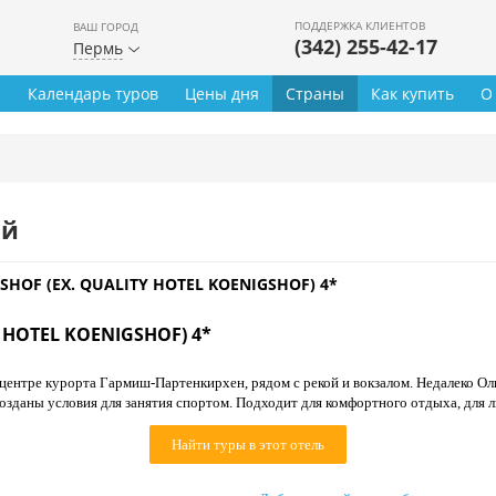
ПОДДЕРЖКА КЛИЕНТОВ
ВАШ ГОРОД
(342) 255-42-17
Пермь
ы
Календарь туров
Цены дня
Страны
Как купить
О
ей
SHOF (EX. QUALITY HOTEL KOENIGSHOF) 4*
 HOTEL KOENIGSHOF) 4*
центре курорта Гармиш-Партенкирхен, рядом с рекой и вокзалом. Недалеко Ол
 созданы условия для занятия спортом. Подходит для комфортного отдыха, для
Найти туры в этот отель