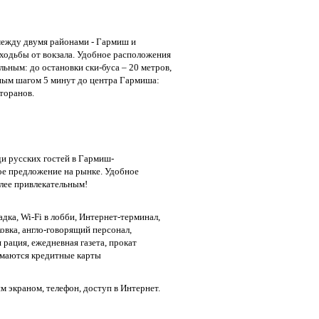
между двумя районами - Гармиш и
 ходьбы от вокзала. Удобное расположения
льным: до остановки ски-буса – 20 метров,
шным шагом 5 минут до центра Гармиша:
торанов.
и русских гостей в Гармиш-
е предложение на рынке. Удобное
олее привлекательным!
адка, Wi-Fi в лобби, Интернет-терминал,
ковка, англо-говорящий персонал,
 рация, ежедневная газета, прокат
маются кредитные карты
им экраном, телефон, доступ в Интернет.