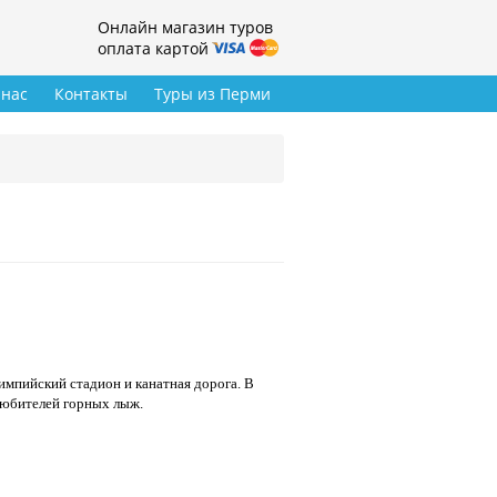
Онлайн магазин туров
оплата картой
 нас
Контакты
Туры из Перми
импийский стадион и канатная дорога. В
 любителей горных лыж.