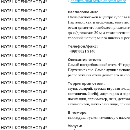
Добавить свой отзыв об этом отеле
Расположение:
Отель расположен в центре курорта 
Партенкирхен, в нескольких минутах
отеля делает его наиболее привлекате
до ж/д воказала 30 м, а также неспе
хороший шопинг, много пивных и рес
Телефон/факс:
+49(0)8821.9140
Описание отеля:
Самый востребованный отель 4* сред
Партенкирхене. Самое лучшее ценово
расположения отеля делает его наиб
Территория отеля:
сауна, солярий, детская игровая площ
гостиничный сейф, лифт, гараж и пар
носильщик, парикмахер, няня, детская
автомобилей, лыжехранилище, прини
В номере:
ванна/душ, туалет, телевизор с плоск
Услуги: