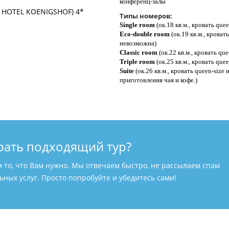
конференц-залы
Типы номеров:
Single room
(ок.18 кв.м., кровать quee
Eco-double room
(ок.19 кв.м., кроват
невозможна)
Classic room
(ок.22 кв.м., кровать qu
Triple room
(ок.25 кв.м., кровать que
Suite
(ок.26 кв.м., кровать queen-size
приготовления чая и кофе.)
рать подходящий тур?
м то, что Вам нужно. Мы отвечаем быстро, не рассылаем спам
ных услуг. Просто попробуйте и убедитесь сами!