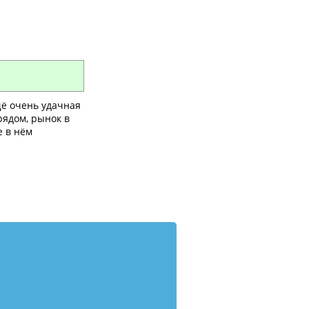
щё очень удачная
рядом, рынок в
е в нём