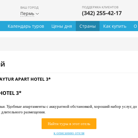
ПОДДЕРЖКА КЛИЕНТОВ
ВАШ ГОРОД
(342) 255-42-17
Пермь
ы
Календарь туров
Цены дня
Страны
Как купить
О
ей
AYTUR APART HOTEL 3*
HOTEL 3*
ьи. Удобные апартаменты с аккуратной обстановкой, хороший набор услуг, до
я длительного размещения.
Найти туры в этот отель
к описанию отеля