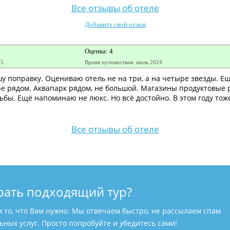
Все отзывы об отеле
Добавить свой отзыв
Оценка: 4
25
Время путешествия: июль 2024
у поправку. Оцениваю отель не на три, а на четыре звезды. Е
ре рядом. Аквапарк рядом, не большой. Магазины продуктовые 
ьбы. Ещё напоминаю не люкс. Но всё достойно. В этом году тож
Все отзывы об отеле
рать подходящий тур?
м то, что Вам нужно. Мы отвечаем быстро, не рассылаем спам
ных услуг. Просто попробуйте и убедитесь сами!