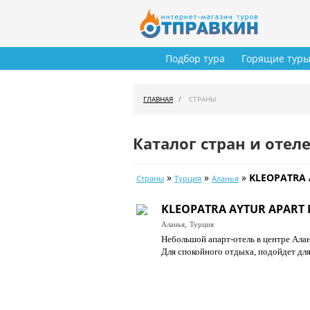
Подбор тура
Горящие тур
ГЛАВНАЯ
СТРАНЫ
Каталог стран и отел
»
»
»
KLEOPATRA 
Страны
Турция
Аланья
KLEOPATRA AYTUR APART 
Аланья,
Турция
Небольшой апарт-отель в центре Алан
Для спокойного отдыха, подойдет дл