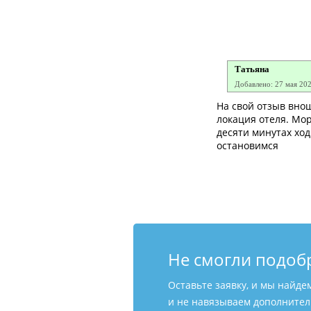
Татьяна
Добавлено: 27 мая 20
На свой отзыв внош
локация отеля. Мо
десяти минутах ход
остановимся
Не смогли подоб
Оставьте заявку, и мы найде
и не навязываем дополнитель