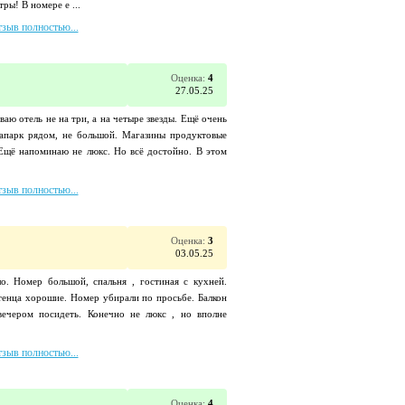
ры! В номере е ...
тзыв полностью...
Оценка:
4
27.05.25
аю отель не на три, а на четыре звезды. Ещё очень
вапарк рядом, не большой. Магазины продуктовые
Ещё напоминаю не люкс. Но всё достойно. В этом
тзыв полностью...
Оценка:
3
03.05.25
о. Номер большой, спальня , гостиная с кухней.
тенца хорошие. Номер убирали по просьбе. Балкон
ечером посидеть. Конечно не люкс , но вполне
тзыв полностью...
Оценка:
4