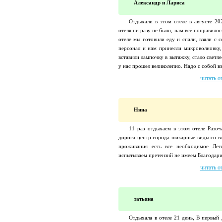
Александр и Лариса
Отдыхали в этом отеле в августе 20
отеля ни разу не были, нам всё понравилос
отеле мы готовили еду и спали, взяли с 
персонал и нам принесли микроволновку,
вставили лампочку в вытяжку, стало светл
у нас прошел великолепно. Надо с собой взя
читать о
Нина
11 раз отдыхаем в этом отеле Разоч
дорога центр города шикарные виды со в
проживания есть все необходимое Ле
испытываем претензий не имеем Благодарим
читать о
татьяна
Отдыхала в отеле 21 день, В первый 