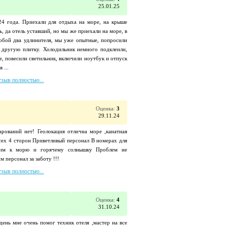
25.01.25
24 года. Приехали для отдыха на море, на крыше
ь, да отель уставший, но мы же приехали на море, в
собой два удлинителя, мы уже опытные, попросили
 другую плитку. Холодильник немного подклеили,
ее, повесили светильник, включили ноутбук и отпуск
 ...
тзыв полностью...
Оценка:
3
29.11.24
арований нет! Геолокация отлична море ,канатная
сех 4 сторон Приветливый персонал В номерах для
тим к морю и горячему солнышку Проблем не
 персонал за заботу !!!
тзыв полностью...
Оценка:
4
31.10.24
день мне очень помог техник отеля ,мастер на все