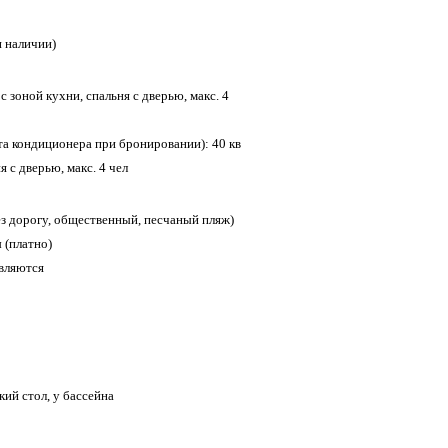
и наличии)
 с зоной кухни, спальня с дверью, макс. 4
ата кондиционера при бронировании): 40 кв
я с дверью, макс. 4 чел
ез дорогу, общественный, песчаный пляж)
 (платно)
вляются
ский стол, у бассейна