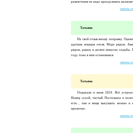
развлечения не надо преодолевать килломет
читать о
Татьяна
На свой отзыв вношу поправку. Оценив
удачная локация отеля. Море рядом. Ак
рядом, рынок в десяти минутах ходьбы. 
году тоже в нём остановимся
читать о
Татьяна
Отдыхали в июле 2024. Всё устроил
Номер сухой, чистый. Постельное и поло
есть , там и вещи высушить можно и в
прилично.
читать о