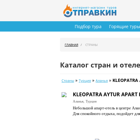
Подбор тура
Горящие тур
ГЛАВНАЯ
СТРАНЫ
Каталог стран и отел
»
»
»
KLEOPATRA 
Страны
Турция
Аланья
KLEOPATRA AYTUR APART 
Аланья,
Турция
Небольшой апарт-отель в центре Алан
Для спокойного отдыха, подойдет дл