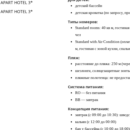
детский бассейн
детская кроватка (по запросу, пр
Типы номеров:
Standard rooms: 40 кв м, гостиная
чел
Standard with Air Condition (опл
м, гостиная с зоной кухни, спальн
Пляж:
расстояние до пляжа: 250 м (чер
шезлонги, солнцезащитные зонты
пляжные полотенца: не предоста
Система питания:
RO — без питания
ВВ — завтрак
Концепция питания:
​завтрак (с 09:00 до 10:30): швед
кальян (с 12:00 до 00:00)
бар у бассейна (с 10:00 до 18:00)