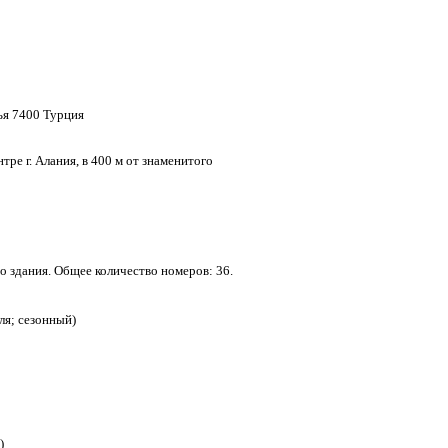
нья 7400 Турция
нтре г. Алания, в 400 м от знаменитого
о здания. Общее количество номеров: 36.
ля; сезонный)
)