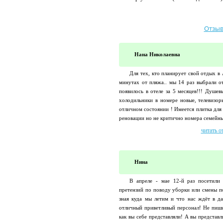
Отзыв
Нана Николаевна
Для тех, кто планирует свой отдых в 
минутах от пляжа.. мы 14 раз выбрали
появилось в отеле за 5 месяцев!!! Душев
холодильники в номере новые, телевизор
отличном состоянии ! Имеется плитка дл
реновации но не критично номера семейные
читать о
Нина
В апреле - мае 12-й раз посетили 
претензий по поводу уборки или смены по
зная куда мы летим и что нас ждёт в д
отличный приветливый персонал! Не пишит
как вы себе представляли! А вы представ