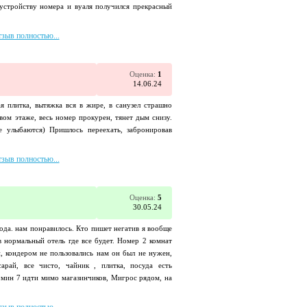
устройству номера и вуаля получился прекрасный
тзыв полностью...
Оценка:
1
14.06.24
я плитка, вытяжка вся в жире, в санузел страшно
рвом этаже, весь номер прокурен, тянет дым снизу.
е улыбаются) Пришлось переехать, забронировав
тзыв полностью...
Оценка:
5
30.05.24
года. нам понравилось. Кто пишет негатив я вообще
в нормальный отель где все будет. Номер 2 комнат
й, кондером не пользовались нам он был не нужен,
рай, все чисто, чайник , плитка, посуда есть
мин 7 идти мимо магазинчиков, Мигрос рядом, на