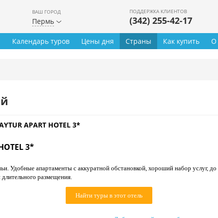
ПОДДЕРЖКА КЛИЕНТОВ
ВАШ ГОРОД
(342) 255-42-17
Пермь
ы
Календарь туров
Цены дня
Страны
Как купить
О
ей
AYTUR APART HOTEL 3*
HOTEL 3*
ьи. Удобные апартаменты с аккуратной обстановкой, хороший набор услуг, до
я длительного размещения.
Найти туры в этот отель