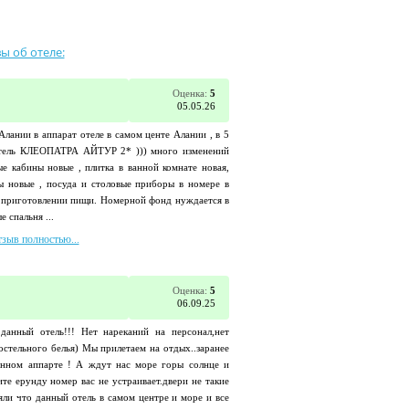
ы об отеле:
Оценка:
5
05.05.26
Алании в аппарат отеле в самом центе Алании , в 5
 отель КЛЕОПАТРА АЙТУР 2* ))) много изменений
ые кабины новые , плитка в ванной комнате новая,
ы новые , посуда и столовые приборы в номере в
я приготовлении пищи. Номерной фонд нуждается в
 спальня ...
тзыв полностью...
Оценка:
5
06.09.25
данный отель!!! Нет нареканий на персонал,нет
стельного белья) Мы прилетаем на отдых..заранее
анном аппарте ! А ждут нас море горы солнце и
е ерунду номер вас не устраивает.двери не такие
ляли что данный отель в самом центре и море и все