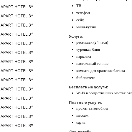
ТВ
телефон
сейф
мини-кухня
Услуги:
ресепшен (24 часа)
турецкая баня
парковка
настольный теннис
​комната для хранения багажа
библиотека
Бесплатные услуги:
Wi-Fi в общественных местах от
Платные услуги:
прокат автомобиля
массаж
сауна
Для детей: