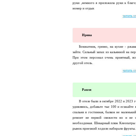
руки ,немного я приложила руки к благо
номер и отдых
читать о
Ирина
Бомжатник, грязно, на кухне - ржава
зайти. Сильный запах из кальянной на пе
При этом персонал очень приятный, вс
другой отель.
читать о
Раиля
В отеле были в октябре 2022 и 2023 
удивляюсь, добавьте тыс 100 и есзжайте 
спальня и гостинная, балкон не маленьки
ремонт не первой свежести но и не са
необходимая. Шикарный пляж Клеопатры 
рынок приезжий ходили набирали фрукты.