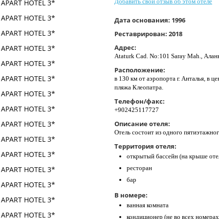
Добавить свой отзыв об этом отеле
Дата основания:
1996
Реставрирован:
2018
Адрес:
Ataturk Cad. No:101 Saray Mah., Ала
Расположение:
в 130 км от аэропорта г. Анталья, в це
пляжа Клеопатра.
Телефон/факс:
+902425117727
Описание отеля:
Отель состоит из одного пятиэтажног
Территория отеля:
открытый бассейн (на крыше оте
ресторан
бар
В номере:
ванная комната
кондиционер (не во всех номерах