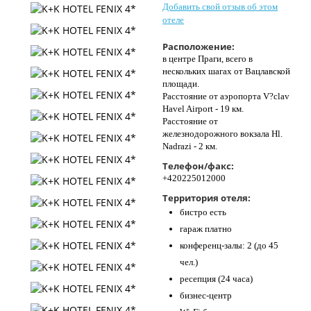
Добавить свой отзыв об этом
Контакты
отеле
Расположение:
в центре Праги, всего в
нескольких шагах от Вацлавской
площади.
Расстояние от аэропорта V?clav
Havel Airport - 19 км.
Расстояние от
железнодорожного вокзала Hl.
Nadrazi - 2 км.
Телефон/факс:
+420225012000
Территория отеля:
бистро есть
гараж платно
конференц-залы: 2 (до 45
чел.)
ресепция (24 часа)
бизнес-центр