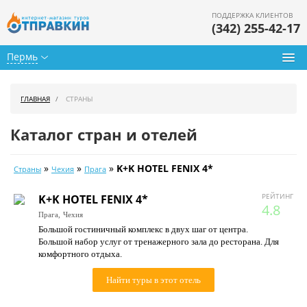
ПОДДЕРЖКА КЛИЕНТОВ
(342) 255-42-17
Пермь
Туры из Перми
ГЛАВНАЯ
СТРАНЫ
Подбор тура
Каталог стран и отелей
Горящие туры
»
»
»
K+K HOTEL FENIX 4*
Страны
Чехия
Прага
Календарь туров
РЕЙТИНГ
K+K HOTEL FENIX 4*
Цены дня
4.8
Прага,
Чехия
Большой гостиничный комплекс в двух шаг от центра.
Страны
Большой набор услуг от тренажерного зала до ресторана. Для
комфортного отдыха.
Как купить
Найти туры в этот отель
О нас