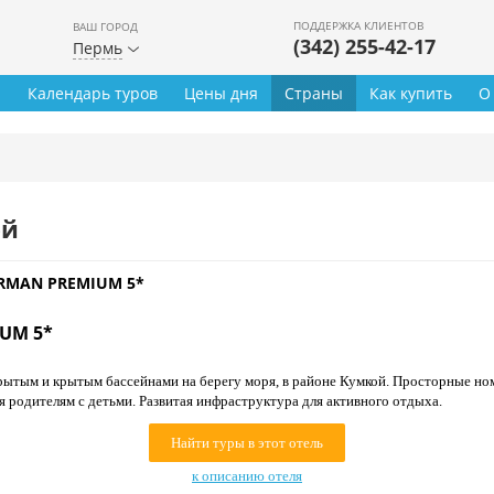
ПОДДЕРЖКА КЛИЕНТОВ
ВАШ ГОРОД
(342) 255-42-17
Пермь
ы
Календарь туров
Цены дня
Страны
Как купить
О
ей
IRMAN PREMIUM 5*
UM 5*
рытым и крытым бассейнами на берегу моря, в районе Кумкой. Просторные но
 родителям с детьми. Развитая инфраструктура для активного отдыха.
Найти туры в этот отель
к описанию отеля