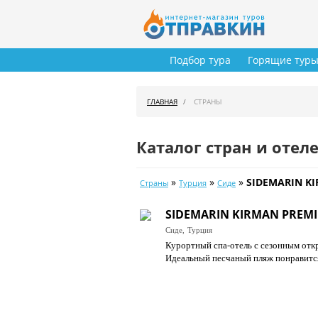
Подбор тура
Горящие тур
ГЛАВНАЯ
СТРАНЫ
Каталог стран и отел
»
»
»
SIDEMARIN K
Страны
Турция
Сиде
SIDEMARIN KIRMAN PREMI
Сиде,
Турция
Курортный спа-отель с сезонным отк
Идеальный песчаный пляж понравится