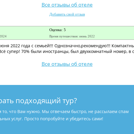
Все отзывы об отеле
Добавить свой отзыв
Оценка: 5
 2024
Время путешествия: июнь 2022
юня 2022 года с семьей!!! Однозначно,рекомендую!!! Компактн
Всё супер! 70% были иностранцы, был двухкомнатный номер, в 
Все отзывы об отеле
рать подходящий тур?
м то, что Вам нужно. Мы отвечаем быстро, не рассылаем спам
ных услуг. Просто попробуйте и убедитесь сами!