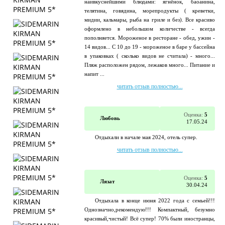
наивкуснейшими блюдами: ягнёнок, баоанина,
телятина, говядина, морепродукты ( креветки,
мидии, кальмары, рыба на гриле и без). Все красиво
оформлено в небольшом количестве - всегда
пополняется. Мороженое в ресторане - обед, ужин -
14 видов... С 10 до 19 - мороженое в баре у бассейна
в упаковках ( сколько видов не считала) - много...
Пляж расположен рядом, лежаков много... Питание и
напит ...
читать отзыв полностью...
Оценка:
5
Любовь
17.05.24
Отдыхали в начале мая 2024, отель супер.
читать отзыв полностью...
Оценка:
5
Лязат
30.04.24
Отдыхала в конце июня 2022 года с семьей!!!
Однозначно,рекомендую!!! Компактный, безумно
красивый,чистый! Всё супер! 70% были иностранцы,