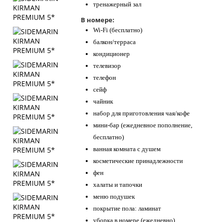
тренажерный зал
В номере:
Wi-Fi (бесплатно)
балкон/терраса
кондиционер
телевизор
телефон
сейф
чайник
набор для приготовления чая/кофе
мини-бар (ежедневное пополнение,
бесплатно)
ванная комната с душем
косметические принадлежности
фен
халаты и тапочки
меню подушек
покрытие пола: ламинат
уборка в номере (ежедневно)