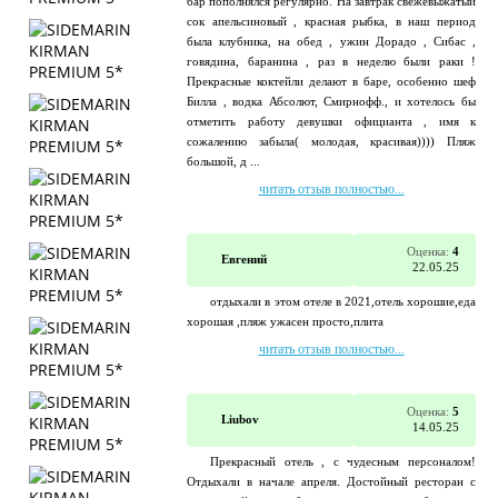
бар пополнялся регулярно. На завтрак свежевыжатый
сок апельсиновый , красная рыбка, в наш период
была клубника, на обед , ужин Дорадо , Сибас ,
говядина, баранина , раз в неделю были раки !
Прекрасные коктейли делают в баре, особенно шеф
Билла , водка Абсолют, Смирнофф., и хотелось бы
отметить работу девушки официанта , имя к
сожалению забыла( молодая, красивая)))) Пляж
большой, д ...
читать отзыв полностью...
Оценка:
4
Евгений
22.05.25
отдыхали в этом отеле в 2021,отель хорошие,еда
хорошая ,пляж ужасен просто,плита
читать отзыв полностью...
Оценка:
5
Liubov
14.05.25
Прекрасный отель , с чудесным персоналом!
Отдыхали в начале апреля. Достойный ресторан с