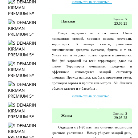
читать отзыв полностью...
Оценка:
5
Наталья
23.06.25
Вчера вернулась из этого отеля. Отель
понравился: свежий, хорошие номера, ресторан,
территория. В номере халаты, различные
гигиенические средства (мочалка, бритва и т п).
Утюга нет, и не дают, только сдавать в химчистку.
Вай фай хороший на всей территории, даже на
пляже. Территория компактная, продуман и
эффективно используется каждый сантиметр
площади. Проход на пляж как бы за пределами отеля,
проходим ворота и пройти ещё метров 150. Лежаков
обычно хватает и у бассейна ...
читать отзыв полностью...
Оценка:
5
Жанна
29.05.25
Отдыхали с 21-28 мая , все отлично, территория
красивая, ухоженная ! Номер убирали каждый день,