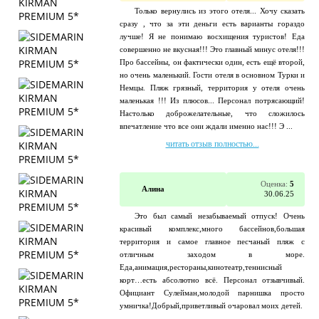
Только вернулись из этого отеля... Хочу сказать
сразу , что за эти деньги есть варианты гораздо
лучше! Я не понимаю восхищения туристов! Еда
совершенно не вкусная!!! Это главный минус отеля!!!
Про бассейны, он фактически один, есть ещё второй,
но очень маленький. Гости отеля в основном Турки и
Немцы. Пляж грязный, территория у отеля очень
маленькая !!! Из плюсов... Персонал потрясающий!
Настолько доброжелательные, что сложилось
впечатление что все они ждали именно нас!!! Э ...
читать отзыв полностью...
Оценка:
5
Алина
30.06.25
Это был самый незабываемый отпуск! Очень
красивый комплекс,много бассейнов,большая
территория и самое главное песчаный пляж с
отличным заходом в море.
Еда,анимация,рестораны,кинотеатр,теннисный
корт…есть абсолютно всё. Персонал отзывчивый.
Официант Сулейман,молодой парнишка просто
умничка!Добрый,приветливый очаровал моих детей.