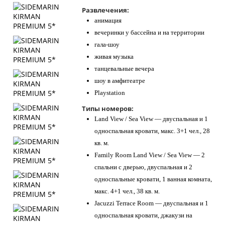
Развлечения:
анимация
вечеринки у бассейна и на территории
гала-шоу
живая музыка
танцевальные вечера
шоу в амфитеатре
Playstation
Типы номеров:
Land View / Sea View — двуспальная и 1
односпальная кровати, макс. 3+1 чел., 28
кв. м.
Family Room Land View / Sea View — 2
спальни с дверью, двуспальная и 2
односпальные кровати, 1 ванная комната,
макс. 4+1 чел., 38 кв. м.
Jacuzzi Terrace Room — двуспальная и 1
односпальная кровати, джакузи на