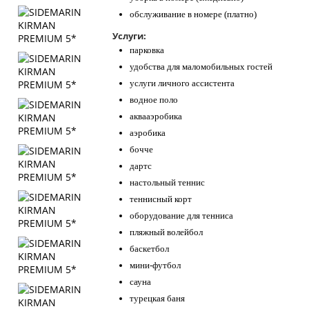
обслуживание в номере (платно)
Услуги:
парковка
удобства для маломобильных гостей
услуги личного ассистента
водное поло
аквааэробика
аэробика
бочче
дартс
настольный теннис
теннисный корт
оборудование для тенниса
пляжный волейбол
баскетбол
мини-футбол
сауна
турецкая баня