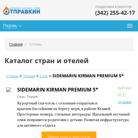
ПОДДЕРЖКА КЛИЕНТОВ
(342) 255-42-17
Пермь
Туры из Перми
ГЛАВНАЯ
СТРАНЫ
Подбор тура
Каталог стран и отелей
Горящие туры
»
»
»
SIDEMARIN KIRMAN PREMIUM 5*
Страны
Турция
Сиде
Календарь туров
РЕЙТИНГ
SIDEMARIN KIRMAN PREMIUM 5*
Цены дня
4.6
Сиде,
Турция
отзывы
Курортный спа-отель с сезонным открытым и
Страны
крытым бассейнами на берегу моря, в районе Кумкой.
Просторные номера, стильные интерьеры. Идеальный песчаный
Как купить
пляж понравится родителям с детьми. Развитая инфраструктура
для активного отдыха.
О нас
Найти туры в этот отель