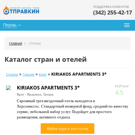
ПОДДЕРЖКА КЛИЕНТОВ
(342) 255-42-17
Пермь
Туры из Перми
ГЛАВНАЯ
СТРАНЫ
Подбор тура
Каталог стран и отелей
Горящие туры
»
»
»
KIRIAKOS APARTMENTS 3*
Страны
Греция
Крит
Календарь туров
РЕЙТИНГ
KIRIAKOS APARTMENTS 3*
Цены дня
4.5
Крит - Ираклион,
Греция
Скромный трехзвездочный отель находится в
Страны
Херсониссос. Стандартный номерной фонд, средний по качеству
сервис, небольшой набор услуг. Подойдет для простого
Как купить
размещения, активного отдыха.
О нас
Найти туры в этот отель