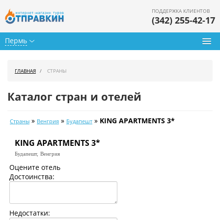
ПОДДЕРЖКА КЛИЕНТОВ
(342) 255-42-17
Пермь
Туры из Перми
ГЛАВНАЯ
СТРАНЫ
Подбор тура
Каталог стран и отелей
Горящие туры
»
»
»
KING APARTMENTS 3*
Страны
Венгрия
Будапешт
Календарь туров
KING APARTMENTS 3*
Цены дня
Будапешт,
Венгрия
Страны
Оцените отель
Достоинства:
Как купить
О нас
Недостатки: