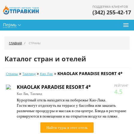
ПОДДЕРЖКА КЛИЕНТОВ
(342) 255-42-17
Пермь
Туры из Перми
ГЛАВНАЯ
СТРАНЫ
Подбор тура
Каталог стран и отелей
Горящие туры
»
»
»
KHAOLAK PARADISE RESORT 4*
Страны
Таиланд
Као Лак
Календарь туров
РЕЙТИНГ
KHAOLAK PARADISE RESORT 4*
Цены дня
4.5
Као Лак,
Таиланд
Курортный отель находится на побережье Као-Лака.
Страны
Гости могут отдохнуть на террасе у бассейна или заказать
различные процедуры и массаж в спа-центре. Блюда в ресторане
Как купить
сервируются в помещении и на открытом воздухе на пляже.
О нас
Найти туры в этот отель