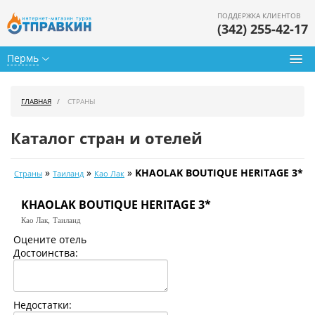
ПОДДЕРЖКА КЛИЕНТОВ
(342) 255-42-17
Пермь
Туры из Перми
ГЛАВНАЯ
СТРАНЫ
Подбор тура
Каталог стран и отелей
Горящие туры
»
»
»
KHAOLAK BOUTIQUE HERITAGE 3*
Страны
Таиланд
Као Лак
Календарь туров
KHAOLAK BOUTIQUE HERITAGE 3*
Цены дня
Као Лак,
Таиланд
Страны
Оцените отель
Достоинства:
Как купить
О нас
Недостатки: