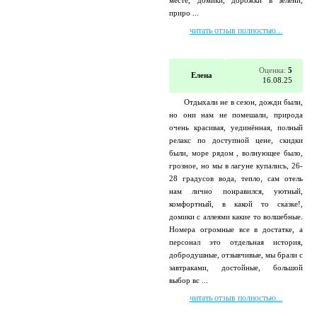
месте, домики, дорожки в зелени,
приро ...
читать отзыв полностью...
Оценка:
5
Елена
16.08.25
Отдыхали не в сезон, дожди были,
но они нам не помешали, природа
очень красивая, уединённая, полный
релакс по доступной цене, скидки
были, море рядом , волнующее было,
грозное, но мы в лагуне купались, 26-
28 градусов вода, тепло, сам отель
нам лично понравился, уютный,
комфортный, в какой то сказке!,
домики с аллеями какие то волшебные.
Номера огромные все в достатке, а
персонал это отдельная история,
добродушные, отзывчивые, мы брали с
завтраками, достойные, большой
выбор вс ...
читать отзыв полностью...