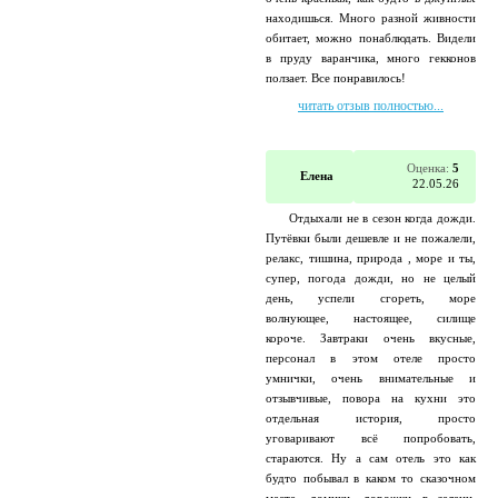
находишься. Много разной живности
обитает, можно понаблюдать. Видели
в пруду варанчика, много гекконов
ползает. Все понравилось!
читать отзыв полностью...
Оценка:
5
Елена
22.05.26
Отдыхали не в сезон когда дожди.
Путёвки были дешевле и не пожалели,
релакс, тишина, природа , море и ты,
супер, погода дожди, но не целый
день, успели сгореть, море
волнующее, настоящее, силище
короче. Завтраки очень вкусные,
персонал в этом отеле просто
умнички, очень внимательные и
отзывчивые, повора на кухни это
отдельная история, просто
уговаривают всё попробовать,
стараются. Ну а сам отель это как
будто побывал в каком то сказочном