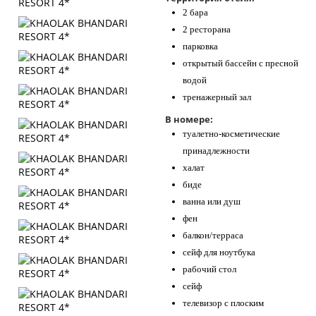
2 бара
2 ресторана
парковка
открытый бассейн с пресной
водой
тренажерный зал
В номере:
туалетно-косметические
принадлежности
халат
биде
ванна или душ
фен
балкон/терраса
сейф для ноутбука
рабочий стол
сейф
телевизор с плоским