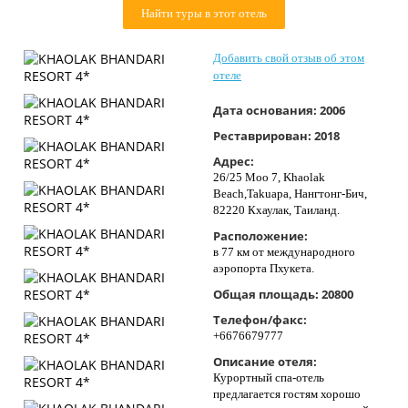
Найти туры в этот отель
Контакты
Добавить свой отзыв об этом
отеле
Дата основания:
2006
Реставрирован:
2018
Адрес:
26/25 Moo 7, Khaolak
Beach,Takuapa, Нангтонг-Бич,
82220 Кхаулак, Таиланд.
Расположение:
в 77 км от международного
аэропорта Пхукета.
Общая площадь:
20800
Телефон/факс:
+6676679777
Описание отеля:
Курортный спа-отель
предлагается гостям хорошо