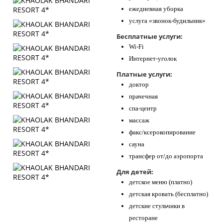
ежедневная уборка
услуга «звонок-будильник»
Бесплатные услуги:
Wi-Fi
Интернет-уголок
Платные услуги:
доктор
прачечная
спа-центр
массаж
факс/ксерокопирование
сауна
трансфер от/до аэропорта
Для детей:
детское меню (платно)
детская кровать (бесплатно)
детские стульчики в
ресторане