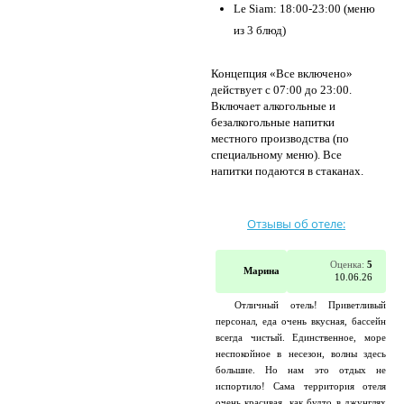
Le Siam: 18:00-23:00 (меню
из 3 блюд)
Концепция «Все включено»
действует с 07:00 до 23:00.
Включает алкогольные и
безалкогольные напитки
местного производства (по
специальному меню). Все
напитки подаются в стаканах.
Отзывы об отеле:
Оценка:
5
Марина
10.06.26
Отличный отель! Приветливый
персонал, еда очень вкусная, бассейн
всегда чистый. Единственное, море
неспокойное в несезон, волны здесь
большие. Но нам это отдых не
испортило! Сама территория отеля
очень красивая, как будто в джунглях