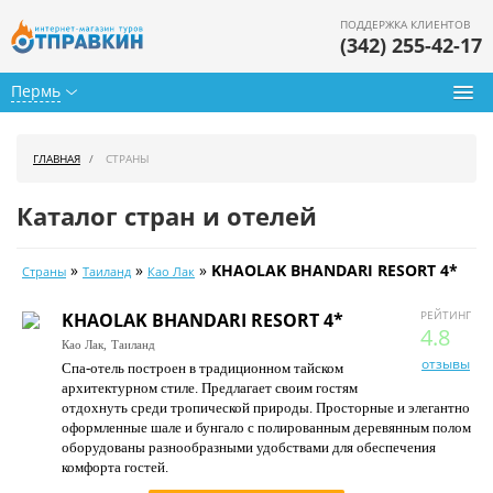
ПОДДЕРЖКА КЛИЕНТОВ
(342) 255-42-17
Пермь
Туры из Перми
ГЛАВНАЯ
СТРАНЫ
Подбор тура
Каталог стран и отелей
Горящие туры
»
»
»
KHAOLAK BHANDARI RESORT 4*
Страны
Таиланд
Као Лак
Календарь туров
РЕЙТИНГ
KHAOLAK BHANDARI RESORT 4*
Цены дня
4.8
Као Лак,
Таиланд
отзывы
Спа-отель построен в традиционном тайском
Страны
архитектурном стиле. Предлагает своим гостям
отдохнуть среди тропической природы. Просторные и элегантно
Как купить
оформленные шале и бунгало с полированным деревянным полом
оборудованы разнообразными удобствами для обеспечения
О нас
комфорта гостей.