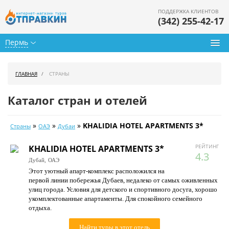
ПОДДЕРЖКА КЛИЕНТОВ
(342) 255-42-17
Пермь
Туры из Перми
ГЛАВНАЯ
СТРАНЫ
Подбор тура
Каталог стран и отелей
Горящие туры
»
»
»
KHALIDIA HOTEL APARTMENTS 3*
Страны
ОАЭ
Дубаи
Календарь туров
РЕЙТИНГ
KHALIDIA HOTEL APARTMENTS 3*
Цены дня
4.3
Дубай,
ОАЭ
Этот уютный апарт-комплекс расположился на
Страны
первой линии побережья Дубаев, недалеко от самых оживленных
улиц города. Условия для детского и спортивного досуга, хорошо
Как купить
укомплектованные апартаменты. Для спокойного семейного
отдыха.
О нас
Найти туры в этот отель