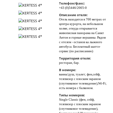
Телефон/факс:
Контакты
+43 (0)5446/2005-0
Описание отеля:
Oтель находится в 700 метрах от
центра курорта, на небольшом
холме, откуда открывается
живописная панорама на Санкт
Антон и горные вершины. Рядом
с отелем - останов ка лыжного
автобуса. Бесплатный шаттл-
сервис (по расписанию)
Территория отеля:
ресторан, бар.
В номере:
ванна/душ, туалет; фен,сейф,
телевизор с плоским экраном
(спутниковое телевидение),Wi-Fi;
есть номера с балконом.
Типы номеров:
Single Classic (фен, сейф,
телевизор с плоским экраном
(спутниковое телевидение),