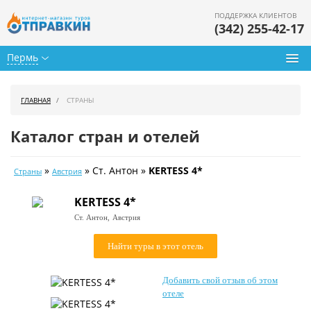
ПОДДЕРЖКА КЛИЕНТОВ
(342) 255-42-17
Пермь
Туры из Перми
ГЛАВНАЯ
СТРАНЫ
Подбор тура
Каталог стран и отелей
Горящие туры
»
» Ст. Антон »
KERTESS 4*
Страны
Австрия
Календарь туров
KERTESS 4*
Цены дня
Ст. Антон,
Австрия
Страны
Найти туры в этот отель
Как купить
Добавить свой отзыв об этом
О нас
отеле