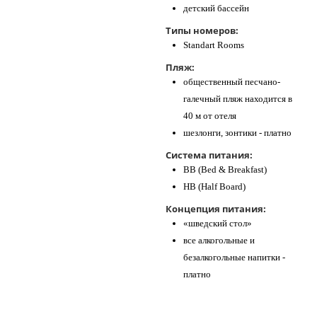
детский бассейн
Типы номеров:
Standart Rooms
Пляж:
общественный песчано-
галечный пляж находится в
40 м от отеля
шезлонги, зонтики - платно
Система питания:
BB (Bed & Breakfast)
HB (Half Board)
Концепция питания:
«шведский стол»
все алкогольные и
безалкогольные напитки -
платно