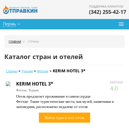
ПОДДЕРЖКА КЛИЕНТОВ
(342) 255-42-17
Пермь
Туры из Перми
ГЛАВНАЯ
СТРАНЫ
Подбор тура
Каталог стран и отелей
Горящие туры
»
»
»
KERIM HOTEL 3*
Страны
Турция
Фетхие
Календарь туров
РЕЙТИНГ
KERIM HOTEL 3*
Цены дня
4.0
Фетхие,
Турция
Отель предлагает проживание в самом сердце
Страны
Фетхие. Такие туристические места, как музей, памятники и
заповедник, расположено недалеко от отеля.
Как купить
Найти туры в этот отель
О нас