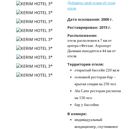
Добавить свой отзыв об этом
Контакты
отеле
Дата основания:
2000 г.
Реставрирован:
2015 г.
Расположение:
отель расположен в 7 км от
центра г.Фетхие. Аэропорт
Даламан находится в 44 км от
отеля.
Территория отеля:
открытый бассейн 220 кв.м
основной ресторан-бар –
крытая секция на 250 чел.
Ala Carte ресторан расчитан
на 150 чел.
бар у бассейна
В номере:
индивидуальный
кондиционер, спутниковое